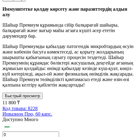
Иммунитетке қолдау көрсету және паразиттердің алдын
алу
Шайыр Премиум құрамында сібір балқарағай шайыры,
балқарағай және зығыр майы ағзаға күшті әсер ететін
дәрумендер бар.
Шайыр Премиумды қабылдау патогендік микробтардың өсуін
және көбеюін басуға көмектеседі, ас қорыту жолдарының
шырышты қабығының сауығу процесін тездетеді. Шайыр
Премиумнің құрамдас бөліктері жасушалық деңгейде ағзаның
жұмысын қолдайды: өнімді қабылдау кезінде күш-қуат, көңіл-
күй көтеріледі, ақыл-ой және физикалық өнімділік жақсарады.
Шайыр Премиум төзімділікті қамтамасыз етеді және өзін-өзі
қалпына келтіру қабілетін жақсартады!
Быстрый просмотр
11 800 ₸
Код товара: 8228
Инвазион Про, 60 капс.
Доступно Много