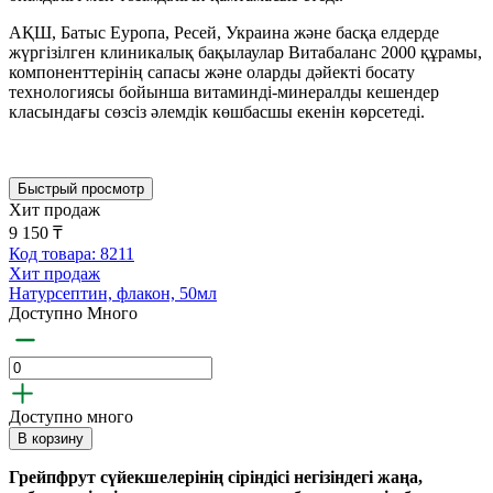
АҚШ, Батыс Еуропа, Ресей, Украина және басқа елдерде
жүргізілген клиникалық бақылаулар Витабаланс 2000 құрамы,
компоненттерінің сапасы және оларды дәйекті босату
технологиясы бойынша витаминді-минералды кешендер
класындағы сөзсіз әлемдік көшбасшы екенін көрсетеді.
Быстрый просмотр
Хит продаж
9 150 ₸
Код товара: 8211
Хит продаж
Натурсептин, флакон, 50мл
Доступно Много
Доступно много
В корзину
Грейпфрут сүйекшелерінің сіріндісі негізіндегі жаңа,