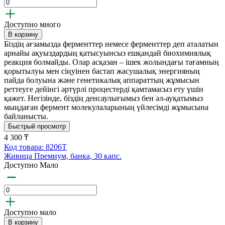
Доступно много
В корзину
Біздің ағзамызда ферменттер немесе ферменттер деп аталатын
арнайы ақуыздардың қатысуынсыз ешқандай биохимиялық
реакция болмайды. Олар асқазан – ішек жолындағы тағамның
қорытылуы мен сіңуінен бастап жасушалық энергияның
пайда болуына және генетикалық аппараттың жұмысын
реттеуге дейінгі әртүрлі процестерді қамтамасыз ету үшін
қажет. Негізінде, біздің денсаулығымыз бен әл-ауқатымыз
мыңдаған фермент молекулаларының үйлесімді жұмысына
байланысты.
Быстрый просмотр
4 300 ₸
Код товара: 8206T
Живица Премиум, банка, 30 капс.
Доступно Мало
Доступно мало
В корзину