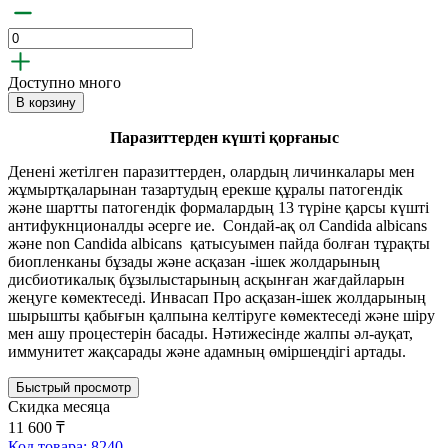
Доступно много
В корзину
Паразиттерден күшті қорғаныс
Денені жетілген паразиттерден, олардың личинкалары мен
жұмыртқаларынан тазартудың ерекше құралы патогендік
және шартты патогендік формалардың 13 түріне қарсы күшті
антифукнционалды әсерге ие. Сондай-ақ ол Candida albicans
және non Candida albicans қатысуымен пайда болған тұрақты
биопленканы бұзады және асқазан -ішек жолдарының
дисбиотикалық бұзылыстарының асқынған жағдайларын
жеңуге көмектеседі. Инвасап Про асқазан-ішек жолдарының
шырышты қабығын қалпына келтіруге көмектеседі және шіру
мен ашу процестерін басады. Нәтижесінде жалпы әл-ауқат,
иммунитет жақсарады және адамның өміршеңдігі артады.
Быстрый просмотр
Скидка месяца
11 600 ₸
Код товара: 8240