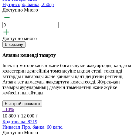
Нутрисорб, банка, 250гр
Доступно Много
Доступно много
В корзину
Ағзаны кешенді тазарту
Ішектің моторикасын және босатылуын жақсартады, қандағы
холестерин деңгейінің төмендеуіне ықпал етеді, токсинді
заттарды шығарады және қандағы қант деңгейін реттейді,
Ағзаға зат алмасуды жақсартуға көмектеседі. Жүрек-қан
тамыры ауруларының дамуын төмендетеді және жүйке
жүйесін нығайтады.
Быстрый просмотр
-10%
10 800 ₸
12 000 ₸
Код товара: 8219
Инвасап Про, банка, 60 капс.
Доступно Много