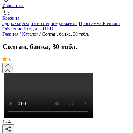
Избранное
Корзина
Здоровье
Акции и спецпредложения
Программа Premium
Обучение
Вход для НПВ
Главная
/
Каталог
/
Солтан, банка, 30 табл.
Солтан, банка, 30 табл.
5
1
/
4