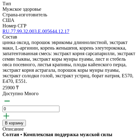
Тип
Мужское здоровье
Страна-изготовитель
США
Номер СГР
RU.77.99.32.003.Е.005644.12.17
Состав
цинка оксид, порошок эврикомы длиннолистной, экстракт
маки, L-аргинин, корень женьшеня, корень элеутерококка,
запатентованная смесь: экстракт корня сарсапарилли, экстракт
семян тыквы, экстракт коры муиры пуамы, лист и стебель
овса посевного, листья крапивы, плоды кайенского перца,
экстракт корня астрагала, порошок коры муиры пуамы,
экстракт солодки голой, экстракт устриц, борат натрия, Е570,
Е470, Е551.
25900 ₸
Доступно Много
В корзину
Описание
Солтан • Комплексная поддержка мужской силы