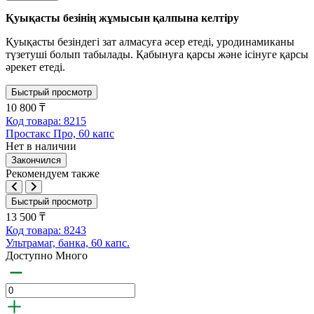
Қуықасты безінің жұмысын қалпына келтіру
Қуықасты безіндегі зат алмасуға әсер етеді, уродинамиканы
түзетуші болып табылады. Қабынуға қарсы және ісінуге қарсы
әрекет етеді.
Быстрый просмотр
10 800 ₸
Код товара: 8215
Простакс Про, 60 капс
Нет в наличии
Закончился
Рекомендуем также
Быстрый просмотр
13 500 ₸
Код товара: 8243
Ультрамаг, банка, 60 капс.
Доступно Много