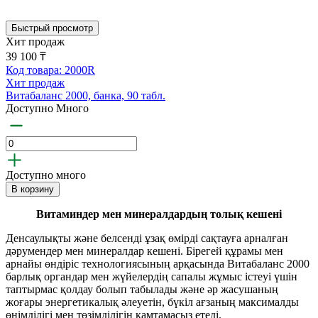
Быстрый просмотр
Хит продаж
39 100 ₸
Код товара: 2000R
Хит продаж
Витабаланс 2000, банка, 90 табл.
Доступно Много
Доступно много
В корзину
Витаминдер мен минералдардың толық кешені
Денсаулықты және белсенді ұзақ өмірді сақтауға арналған
дәрумендер мен минералдар кешені. Бірегей құрамы мен
арнайы өндіріс технологиясының арқасында Витабаланс 2000
барлық органдар мен жүйелердің сапалы жұмыс істеуі үшін
таптырмас қолдау болып табылады және әр жасушаның
жоғары энергетикалық әлеуетін, бүкіл ағзаның максималды
өнімділігі мен төзімділігін қамтамасыз етеді.