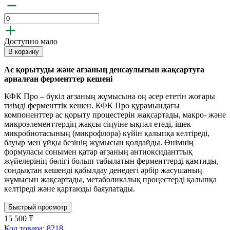
Доступно мало
В корзину
Ас қорытуды және ағзаның денсаулығын жақсартуға
арналған ферменттер кешені
КФК Про – бүкіл ағзаның жұмысына оң әсер ететін жоғары
тиімді ферменттік кешен. КФК Про құрамындағы
компоненттер ас қорыту процестерін жақсартады, макро- және
микроэлементтердің жақсы сіңуіне ықпал етеді, ішек
микробиотасының (микрофлора) күйін қалыпқа келтіреді,
бауыр мен ұйқы безінің жұмысын қолдайды. Өнімнің
формуласы сонымен қатар ағзаның антиоксиданттық
жүйелерінің бөлігі болып табылатын ферменттерді қамтиды,
сондықтан кешенді қабылдау денедегі әрбір жасушаның
жұмысын жақсартады, метаболикалық процестерді қалыпқа
келтіреді және қартаюды баяулатады.
Быстрый просмотр
15 500 ₸
Код товара: 8218