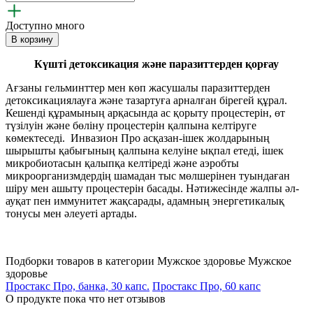
Доступно много
В корзину
Күшті детоксикация және паразиттерден қорғау
Ағзаны гельминттер мен көп жасушалы паразиттерден
детоксикациялауға және тазартуға арналған бірегей құрал.
Кешенді құрамының арқасында ас қорыту процестерін, өт
түзілуін және бөліну процестерін қалпына келтіруге
көмектеседі. Инвазион Про асқазан-ішек жолдарының
шырышты қабығының қалпына келуіне ықпал етеді, ішек
микробиотасын қалыпқа келтіреді және аэробты
микроорганизмдердің шамадан тыс мөлшерінен туындаған
шіру мен ашыту процестерін басады. Нәтижесінде жалпы әл-
ауқат пен иммунитет жақсарады, адамның энергетикалық
тонусы мен әлеуеті артады.
Подборки товаров в категории
Мужское здоровье
Мужское
здоровье
Простакс Про, банка, 30 капс.
Простакс Про, 60 капс
О продукте пока что нет отзывов