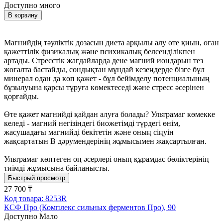
Доступно много
В корзину
Магнийдің тәуліктік дозасын диета арқылы алу өте қиын, оған
қажеттілік физикалық және психикалық белсенділікпен
артады. Стресстік жағдайларда дене магний иондарын тез
жоғалта бастайды, сондықтан мұндай кезеңдерде бізге бұл
минерал одан да көп қажет - бұл бейімделу потенциалының
бұзылуына қарсы тұруға көмектеседі және стресс әсерінен
қорғайды.
Өте қажет магнийді қайдан алуға болады? Ультрамаг көмекке
келеді - магний негізіндегі биожетімді түрдегі өнім,
жасушадағы магнийді бекітетін және оның сіңуін
жақсартатын В дәрумендерінің жұмысымен жақсартылған.
Ультрамаг көптеген оң әсерлері оның құрамдас бөліктерінің
тиімді жұмысына байланысты.
Быстрый просмотр
27 700 ₸
Код товара: 8253R
КСФ Про (Комплекс сильных ферментов Про), 90
Доступно Мало