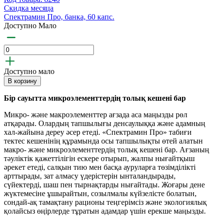
Скидка месяца
Спектрамин Про, банка, 60 капс.
Доступно Мало
Доступно мало
В корзину
Бір сауытта микроэлементтердің толық кешені бар
Микро- және макроэлементтер ағзада аса маңызды рөл
атқарады. Олардың тапшылығы денсаулыққа және адамның
хал-жайына дереу әсер етеді. «Спектрамин Про» табиғи
тектес кешенінің құрамында осы тапшылықты өтей алатын
макро- және микроэлементтердің толық кешені бар. Ағзаның
тәуліктік қажеттілігін ескере отырып, жалпы нығайтқыш
әрекет етеді, салқын тию мен басқа ауруларға төзімділікті
арттырады, зат алмасу үдерістерін ынталандырады,
сүйектерді, шаш пен тырнақтарды нығайтады. Жоғары дене
жүктемесіне ұшырайтын, созылмалы күйзелісте болатын,
сондай-ақ тамақтану рационы теңгерімсіз және экологиялық
қолайсыз өңірлерде тұратын адамдар үшін ерекше маңызды.