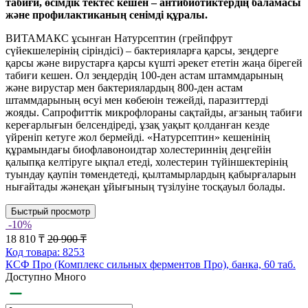
табиғи, өсімдік тектес кешен – антибиотиктердің баламасы
және профилактиканың сенімді құралы.
ВИТАМАКС ұсынған Натурсептин (грейпфрут
сүйекшелерінің сіріндісі) – бактерияларға қарсы, зеңдерге
қарсы және вирустарға қарсы күшті әрекет ететін жаңа бірегей
табиғи кешен. Ол зеңдердің 100-ден астам штаммдарының
және вирустар мен бактериялардың 800-ден астам
штаммдарының өсуі мен көбеюін тежейді, паразиттерді
жояды. Сапрофиттік микрофлораны сақтайды, ағзаның табиғи
кереғарлығын белсендіреді, ұзақ уақыт қолданған кезде
үйреніп кетуге жол бермейді. «Натурсептин» кешенінің
құрамындағы биофлавоноидтар холестериннің деңгейін
қалыпқа келтіруге ықпал етеді, холестерин түйіншектерінің
туындау қаупін төмендетеді, қылтамырлардың қабырғаларын
нығайтады жәнеқан ұйығының түзілуіне тосқауыл болады.
Быстрый просмотр
-10%
18 810 ₸
20 900 ₸
Код товара: 8253
КСФ Про (Комплекс сильных ферментов Про), банка, 60 таб.
Доступно Много