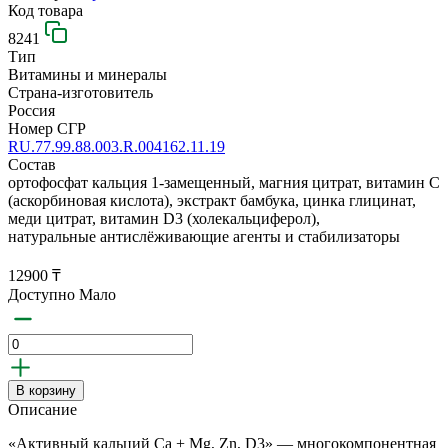
Код товара
8241
Тип
Витамины и минералы
Страна-изготовитель
Россия
Номер СГР
RU.77.99.88.003.R.004162.11.19
Состав
ортофосфат кальция 1-замещенный, магния цитрат,
витамин С
(аскорбиновая кислота), экстракт бамбука, цинка
глицинат,
меди цитрат, витамин D3 (холекальциферол),
натуральные
антислёживающие агенты и стабилизаторы
12900 ₸
Доступно Мало
В корзину
Описание
«Активный кальций Ca + Mg, Zn, D3» — многокомпонентная