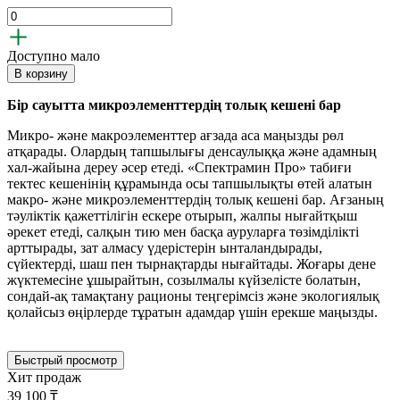
Доступно мало
В корзину
Бір сауытта микроэлементтердің толық кешені бар
Микро- және макроэлементтер ағзада аса маңызды рөл
атқарады. Олардың тапшылығы денсаулыққа және адамның
хал-жайына дереу әсер етеді. «Спектрамин Про» табиғи
тектес кешенінің құрамында осы тапшылықты өтей алатын
макро- және микроэлементтердің толық кешені бар. Ағзаның
тәуліктік қажеттілігін ескере отырып, жалпы нығайтқыш
әрекет етеді, салқын тию мен басқа ауруларға төзімділікті
арттырады, зат алмасу үдерістерін ынталандырады,
сүйектерді, шаш пен тырнақтарды нығайтады. Жоғары дене
жүктемесіне ұшырайтын, созылмалы күйзелісте болатын,
сондай-ақ тамақтану рационы теңгерімсіз және экологиялық
қолайсыз өңірлерде тұратын адамдар үшін ерекше маңызды.
Быстрый просмотр
Хит продаж
39 100 ₸