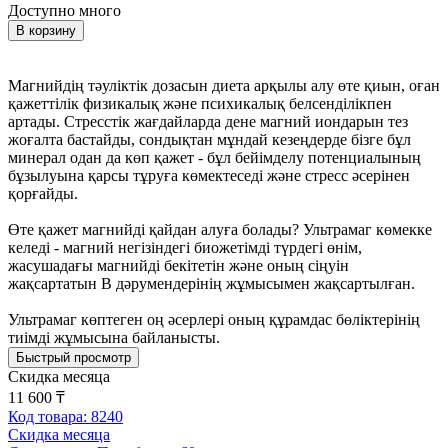
Доступно много
В корзину
Магнийдің тәуліктік дозасын диета арқылы алу өте қиын, оған
қажеттілік физикалық және психикалық белсенділікпен
артады. Стресстік жағдайларда дене магний иондарын тез
жоғалта бастайды, сондықтан мұндай кезеңдерде бізге бұл
минерал одан да көп қажет - бұл бейімделу потенциалының
бұзылуына қарсы тұруға көмектеседі және стресс әсерінен
қорғайды.
Өте қажет магнийді қайдан алуға болады? Ультрамаг көмекке
келеді - магний негізіндегі биожетімді түрдегі өнім,
жасушадағы магнийді бекітетін және оның сіңуін
жақсартатын В дәрумендерінің жұмысымен жақсартылған.
Ультрамаг көптеген оң әсерлері оның құрамдас бөліктерінің
тиімді жұмысына байланысты.
Быстрый просмотр
Скидка месяца
11 600 ₸
Код товара: 8240
Скидка месяца