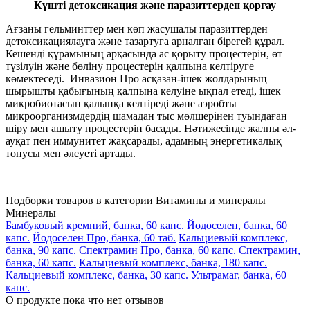
Күшті детоксикация және паразиттерден қорғау
Ағзаны гельминттер мен көп жасушалы паразиттерден
детоксикациялауға және тазартуға арналған бірегей құрал.
Кешенді құрамының арқасында ас қорыту процестерін, өт
түзілуін және бөліну процестерін қалпына келтіруге
көмектеседі. Инвазион Про асқазан-ішек жолдарының
шырышты қабығының қалпына келуіне ықпал етеді, ішек
микробиотасын қалыпқа келтіреді және аэробты
микроорганизмдердің шамадан тыс мөлшерінен туындаған
шіру мен ашыту процестерін басады. Нәтижесінде жалпы әл-
ауқат пен иммунитет жақсарады, адамның энергетикалық
тонусы мен әлеуеті артады.
Подборки товаров в категории
Витамины и минералы
Минералы
Бамбуковый кремний, банка, 60 капс.
Йодоселен, банка, 60
капс.
Йодоселен Про, банка, 60 таб.
Кальциевый комплекс,
банка, 90 капс.
Спектрамин Про, банка, 60 капс.
Спектрамин,
банка, 60 капс.
Кальциевый комплекс, банка, 180 капс.
Кальциевый комплекс, банка, 30 капс.
Ультрамаг, банка, 60
капс.
О продукте пока что нет отзывов