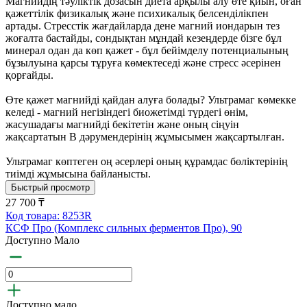
Магнийдің тәуліктік дозасын диета арқылы алу өте қиын, оған
қажеттілік физикалық және психикалық белсенділікпен
артады. Стресстік жағдайларда дене магний иондарын тез
жоғалта бастайды, сондықтан мұндай кезеңдерде бізге бұл
минерал одан да көп қажет - бұл бейімделу потенциалының
бұзылуына қарсы тұруға көмектеседі және стресс әсерінен
қорғайды.
Өте қажет магнийді қайдан алуға болады? Ультрамаг көмекке
келеді - магний негізіндегі биожетімді түрдегі өнім,
жасушадағы магнийді бекітетін және оның сіңуін
жақсартатын В дәрумендерінің жұмысымен жақсартылған.
Ультрамаг көптеген оң әсерлері оның құрамдас бөліктерінің
тиімді жұмысына байланысты.
Быстрый просмотр
27 700 ₸
Код товара: 8253R
КСФ Про (Комплекс сильных ферментов Про), 90
Доступно Мало
Доступно мало