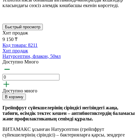
класындағы сөзсіз әлемдік көшбасшы екенін көрсетеді.
Быстрый просмотр
Хит продаж
9 150 ₸
Код товара: 8211
Хит продаж
Натурсептин, флакон, 50мл
Доступно Много
Доступно много
В корзину
Грейпфрут сүйекшелерінің сіріндісі негізіндегі жаңа,
табиғи, өсімдік тектес кешен – антибиотиктердің баламасы
және профилактиканың сенімді құралы.
ВИТАМАКС ұсынған Натурсептин (грейпфрут
сүйекшелерінің сіріндісі) – бактерияларға қарсы, зеңдерге