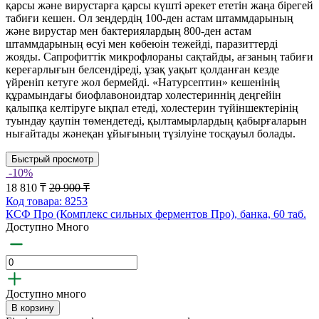
қарсы және вирустарға қарсы күшті әрекет ететін жаңа бірегей
табиғи кешен. Ол зеңдердің 100-ден астам штаммдарының
және вирустар мен бактериялардың 800-ден астам
штаммдарының өсуі мен көбеюін тежейді, паразиттерді
жояды. Сапрофиттік микрофлораны сақтайды, ағзаның табиғи
кереғарлығын белсендіреді, ұзақ уақыт қолданған кезде
үйреніп кетуге жол бермейді. «Натурсептин» кешенінің
құрамындағы биофлавоноидтар холестериннің деңгейін
қалыпқа келтіруге ықпал етеді, холестерин түйіншектерінің
туындау қаупін төмендетеді, қылтамырлардың қабырғаларын
нығайтады жәнеқан ұйығының түзілуіне тосқауыл болады.
Быстрый просмотр
-10%
18 810 ₸
20 900 ₸
Код товара: 8253
КСФ Про (Комплекс сильных ферментов Про), банка, 60 таб.
Доступно Много
Доступно много
В корзину