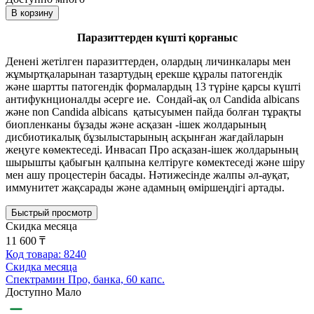
В корзину
Паразиттерден күшті қорғаныс
Денені жетілген паразиттерден, олардың личинкалары мен
жұмыртқаларынан тазартудың ерекше құралы патогендік
және шартты патогендік формалардың 13 түріне қарсы күшті
антифукнционалды әсерге ие. Сондай-ақ ол Candida albicans
және non Candida albicans қатысуымен пайда болған тұрақты
биопленканы бұзады және асқазан -ішек жолдарының
дисбиотикалық бұзылыстарының асқынған жағдайларын
жеңуге көмектеседі. Инвасап Про асқазан-ішек жолдарының
шырышты қабығын қалпына келтіруге көмектеседі және шіру
мен ашу процестерін басады. Нәтижесінде жалпы әл-ауқат,
иммунитет жақсарады және адамның өміршеңдігі артады.
Быстрый просмотр
Скидка месяца
11 600 ₸
Код товара: 8240
Скидка месяца
Спектрамин Про, банка, 60 капс.
Доступно Мало