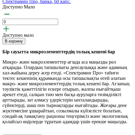
Спектрамин Про, банка, 60 капс.
Доступно Мало
Доступно мало
В корзину
Бір сауытта микроэлементтердің толық кешені бар
Микро- және макроэлементтер ағзада аса маңызды рөл
атқарады. Олардың тапшылығы денсаулыққа және адамның
хал-жайына дереу әсер етеді. «Спектрамин Про» табиғи
тектес кешенінің құрамында осы тапшылықты өтей алатын
макро- және микроэлементтердің толық кешені бар. Ағзаның
тәуліктік қажеттілігін ескере отырып, жалпы нығайтқыш
әрекет етеді, салқын тию мен басқа ауруларға төзімділікті
арттырады, зат алмасу үдерістерін ынталандырады,
сүйектерді, шаш пен тырнақтарды нығайтады. Жоғары дене
жүктемесіне ұшырайтын, созылмалы күйзелісте болатын,
сондай-ақ тамақтану рационы теңгерімсіз және экологиялық
қолайсыз өңірлерде тұратын адамдар үшін ерекше маңызды.