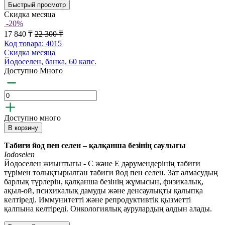
Быстрый просмотр
Скидка месяца
-20%
17 840 ₸
22 300 ₸
Код товара: 4015
Скидка месяца
Йодоселен, банка, 60 капс.
Доступно Много
Доступно много
В корзину
Табиғи
йод
пен
селен –
қалқанша безінің саулығы
Iodoselen
Йодоселен жиынтығы - С және Е дәрумендерінің табиғи
түрімен толықтырылған табиғи йод пен селен. Зат алмасудың
барлық түрлерін, қалқанша безінің жұмысын, физикалық,
ақыл-ой, психикалық дамуды және денсаулықты қалыпқа
келтіреді. Иммунитетті және репродуктивтік қызметті
қалпына келтіреді. Онкологиялық аурулардың алдын алады.