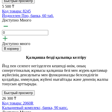
Быстрый просмотр
5 500 ₸
Код товара: 8245
Йодоселен Про, банка, 60 таб.
Доступно Много
Доступно много
В корзину
Қалқанша безді қалыпқа келтіру
Йод пен селенге негізделген кешенді өнім, оның
синергетикалық жұмысы қалқанша безі мен жүрек-қантамыр
жүйесінің денсаулығы мен функционалды белсенділігін
қолдайды, иммундық жүйені нығайтады және дененің жалпы
тонусын арттырады.
Быстрый просмотр
26 300 ₸
Код товара: 2060R
Кальциевый комплекс, банка, 90 капс.