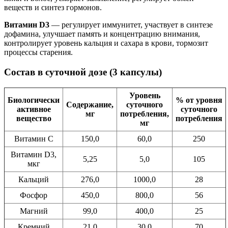
веществ и синтез гормонов.
Витамин D3
— регулирует иммунитет, участвует в синтезе
дофамина, улучшает память и концентрацию внимания,
контролирует уровень кальция и сахара в крови, тормозит
процессы старения.
Состав в суточной дозе (3 капсулы)
Уровень
Биологически
% от уровня
Содержание,
суточного
активное
суточного
мг
потребления,
вещество
потребления
мг
Витамин С
150,0
60,0
250
Витамин D3,
5,25
5,0
105
мкг
Кальций
276,0
1000,0
28
Фосфор
450,0
800,0
56
Магний
99,0
400,0
25
Кремний
21,0
30,0
70