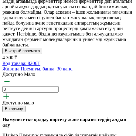
Біздің ағзамызда ферменттер немесе ферменттер деп аталатын
арнайы ақуыздардың қатысуынсыз ешқандай биохимиялық
реакция болмайды. Олар асқазан – ішек жолындағы тағамның
қорытылуы мен сіңуінен бастап жасушалық энергияның
пайда болуына және генетикалық аппараттың жұмысын
реттеуге дейінгі әртүрлі процестерді қамтамасыз ету үшін
қажет. Негізінде, біздің денсаулығымыз бен әл-ауқатымыз
мыңдаған фермент молекулаларының үйлесімді жұмысына
байланысты.
Быстрый просмотр
4 300 ₸
Код товара: 8206T
Живица Премиум, банка, 30 капс.
Доступно Мало
Доступно мало
В корзину
Иммунитетке қолдау көрсету және паразиттердің алдын
алу
Шайыр Премиум құрамында сібір балқарағай шайыры,