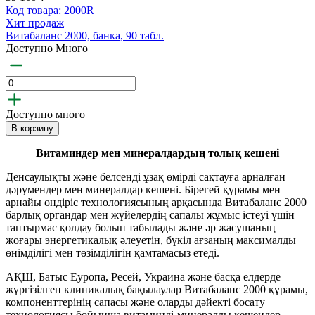
Код товара: 2000R
Хит продаж
Витабаланс 2000, банка, 90 табл.
Доступно Много
Доступно много
В корзину
Витаминдер мен минералдардың толық кешені
Денсаулықты және белсенді ұзақ өмірді сақтауға арналған
дәрумендер мен минералдар кешені. Бірегей құрамы мен
арнайы өндіріс технологиясының арқасында Витабаланс 2000
барлық органдар мен жүйелердің сапалы жұмыс істеуі үшін
таптырмас қолдау болып табылады және әр жасушаның
жоғары энергетикалық әлеуетін, бүкіл ағзаның максималды
өнімділігі мен төзімділігін қамтамасыз етеді.
АҚШ, Батыс Еуропа, Ресей, Украина және басқа елдерде
жүргізілген клиникалық бақылаулар Витабаланс 2000 құрамы,
компоненттерінің сапасы және оларды дәйекті босату
технологиясы бойынша витаминді-минералды кешендер