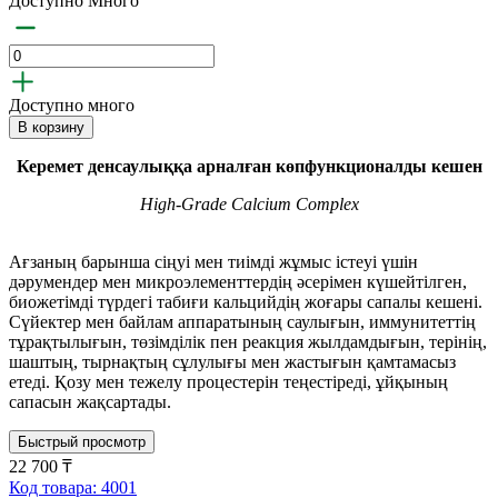
Доступно Много
Доступно много
В корзину
Керемет
денсаулыққа арналған көпфункционалды кешен
High-Grade Calcium Complex
Ағзаның барынша сіңуі мен тиімді жұмыс істеуі үшін
дәрумендер мен микроэлементтердің әсерімен күшейтілген,
биожетімді түрдегі табиғи кальцийдің жоғары сапалы кешені.
Сүйектер мен байлам аппаратының саулығын, иммунитеттің
тұрақтылығын, төзімділік пен реакция жылдамдығын, терінің,
шаштың, тырнақтың сұлулығы мен жастығын қамтамасыз
етеді. Қозу мен тежелу процестерін теңестіреді, ұйқының
сапасын жақсартады.
Быстрый просмотр
22 700 ₸
Код товара: 4001