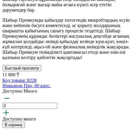
балқарағай және зығыр майы ағзаға күшті әсер ететін
дәрумендер бар.
Шайыр Премиумды қабылдау патогендік микробтардың өсуін
және көбеюін басуға көмектеседі, ас қорыту жолдарының
шырышты қабығының сауығу процесін тездетеді. Шайыр
Премиумнің құрамдас бөліктері жасушалық деңгейде ағзаның
жұмысын қолдайды: өнімді қабылдау кезінде күш-қуат, көңіл-
күй көтеріледі, ақыл-ой және физикалық өнімділік жақсарады.
Шайыр Премиум төзімділікті қамтамасыз етеді және өзін-өзі
қалпына келтіру қабілетін жақсартады!
Быстрый просмотр
11 800 ₸
Код товара: 8228
Инвазион Про, 60 капс.
Доступно Много
Доступно много
В корзину