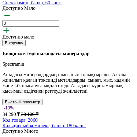
Спектрамин, банка, 60 капс.
Доступно Мало
Доступно мало
В корзину
Биоқолжетімді нысандағы минералдар
Spectramin
Ағзадағы минералдардың шығынын толықтырады. Ағзада
жиналып қалған токсинді металлдарды: сынап, мыс, кадмий
және т.б. шығаруға ықпал етеді. Ағзадағы күретамырлық
қысымды өздігенен реттеуді жеңілдетеді.
Быстрый просмотр
-10%
34 290 ₸
38 100 ₸
Код товара: 2060
Кальциевый комплекс, банка, 180 капс.
Доступно Много