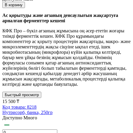
В корзину
Ас қорытуды және ағзаның денсаулығын жақсартуға
арналған ферменттер кешені
КФК Про – бүкіл ағзаның жұмысына оң әсер ететін жоғары
тиімді ферменттік кешен. КФК Про құрамындағы
компоненттер ас қорыту процестерін жақсартады, макро- және
микроэлементтердің жақсы сіңуіне ықпал етеді, ішек
микробиотасының (микрофлора) күйін қалыпқа келтіреді,
бауыр мен ұйқы безінің жұмысын қолдайды. Өнімнің
формуласы сонымен қатар ағзаның антиоксиданттық
жүйелерінің бөлігі болып табылатын ферменттерді қамтиды,
сондықтан кешенді қабылдау денедегі әрбір жасушаның
жұмысын жақсартады, метаболикалық процестерді қалыпқа
келтіреді және қартаюды баяулатады.
Быстрый просмотр
15 500 ₸
Код товара: 8218
Нутрисорб, банка, 250гр
Доступно Много