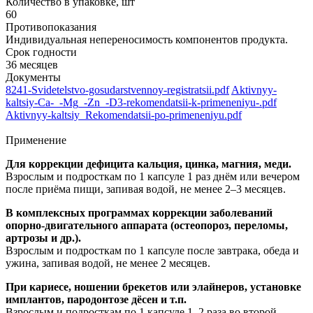
Количество в упаковке, шт
60
Противопоказания
Индивидуальная непереносимость компонентов продукта.
Срок годности
36 месяцев
Документы
8241-Svidetelstvo-gosudarstvennoy-registratsii.pdf
Aktivnyy-
kaltsiy-Ca-_-Mg_-Zn_-D3-rekomendatsii-k-primeneniyu-.pdf
Aktivnyy-kaltsiy_Rekomendatsii-po-primeneniyu.pdf
Применение
Для коррекции дефицита кальция, цинка, магния, меди.
Взрослым и подросткам по 1 капсуле 1 раз днём или вечером
после приёма пищи, запивая водой, не менее 2–3 месяцев.
В комплексных программах коррекции заболеваний
опорно-двигательного аппарата (остеопороз, переломы,
артрозы и др.).
Взрослым и подросткам по 1 капсуле после завтрака, обеда и
ужина, запивая водой, не менее 2 месяцев.
При кариесе, ношении брекетов или элайнеров, установке
имплантов, пародонтозе дёсен и т.п.
Взрослым и подросткам по 1 капсуле 1–2 раза во второй