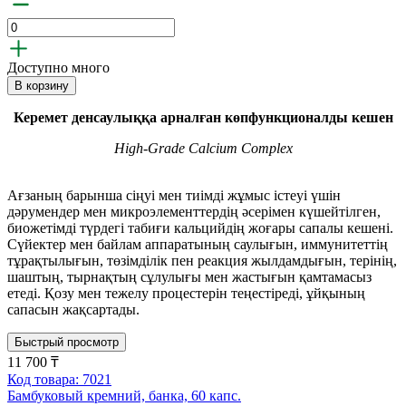
Доступно много
В корзину
Керемет
денсаулыққа арналған көпфункционалды кешен
High-Grade Calcium Complex
Ағзаның барынша сіңуі мен тиімді жұмыс істеуі үшін
дәрумендер мен микроэлементтердің әсерімен күшейтілген,
биожетімді түрдегі табиғи кальцийдің жоғары сапалы кешені.
Сүйектер мен байлам аппаратының саулығын, иммунитеттің
тұрақтылығын, төзімділік пен реакция жылдамдығын, терінің,
шаштың, тырнақтың сұлулығы мен жастығын қамтамасыз
етеді. Қозу мен тежелу процестерін теңестіреді, ұйқының
сапасын жақсартады.
Быстрый просмотр
11 700 ₸
Код товара: 7021
Бамбуковый кремний, банка, 60 капс.