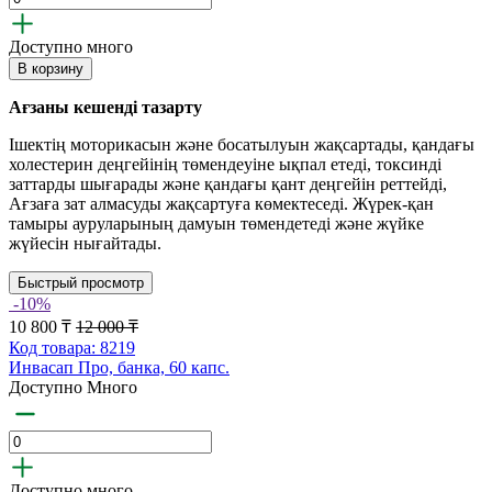
Доступно много
В корзину
Ағзаны кешенді тазарту
Ішектің моторикасын және босатылуын жақсартады, қандағы
холестерин деңгейінің төмендеуіне ықпал етеді, токсинді
заттарды шығарады және қандағы қант деңгейін реттейді,
Ағзаға зат алмасуды жақсартуға көмектеседі. Жүрек-қан
тамыры ауруларының дамуын төмендетеді және жүйке
жүйесін нығайтады.
Быстрый просмотр
-10%
10 800 ₸
12 000 ₸
Код товара: 8219
Инвасап Про, банка, 60 капс.
Доступно Много
Доступно много