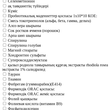
Селенметионин
ақ таяқшөптің түйіндері
Күміс
Пробиотикалық мәдениеттер қоспасы 1х10*10 КОЕ:
Смесь токотриенолов (альфа, бета, гамма, дельта)
Алоэ вера шырыны
Сок ростков ячменя (порошок)
Арпа шөп шырыны
Спирулина
Спирулина голубая
Магний стеараты
Хондроитин сульфаты
Супероксиддисмуктаза
қызыл родиола тамырының құрғақ экстракты rhodiola rosea
экстракты 1% салидразид
Таурин
Тиамин
Фибрегам (гуммиарабик)(Е414)
Фирмендік ORAC қоспасы:
Фирмендік ORAC жеміс қоспасы
Фолий қышқылы
Фолиевая кислота (витамин В9)
Фосфатидилсерин