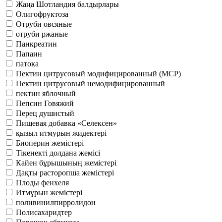
Жаңа Шотландия балдырлары
Олигофруктоза
Отруби овсяные
отруби ржаные
Панкреатин
Папаин
патока
Пектин цитрусовый модифицированный (MCP)
Пектин цитрусовый немодифицированный
пектин яблочный
Пепсин Говяжий
Перец душистый
Пищевая добавка «Селексен»
қызыл итмурын жидектері
Биоперин жемістері
Тікенекті долдана жемісі
Кайен бұрышының жемістері
Дақты расторопша жемістері
Плоды фенхеля
Итмұрын жемістері
поливинилпирролидон
Полисахаридтер