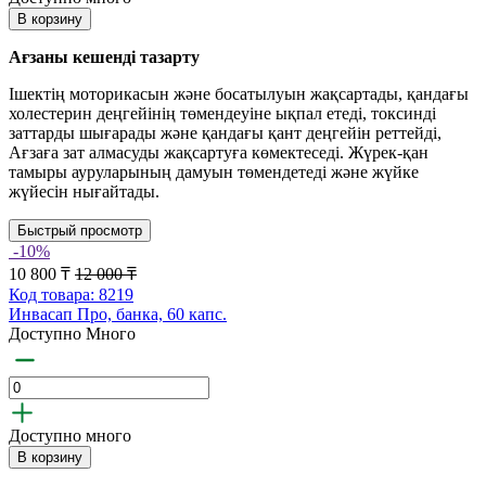
В корзину
Ағзаны кешенді тазарту
Ішектің моторикасын және босатылуын жақсартады, қандағы
холестерин деңгейінің төмендеуіне ықпал етеді, токсинді
заттарды шығарады және қандағы қант деңгейін реттейді,
Ағзаға зат алмасуды жақсартуға көмектеседі. Жүрек-қан
тамыры ауруларының дамуын төмендетеді және жүйке
жүйесін нығайтады.
Быстрый просмотр
-10%
10 800 ₸
12 000 ₸
Код товара: 8219
Инвасап Про, банка, 60 капс.
Доступно Много
Доступно много
В корзину