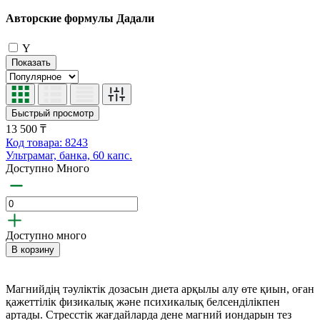
Авторские формулы Дадали
Y
Показать
Быстрый просмотр
13 500 ₸
Код товара: 8243
Ультрамаг, банка, 60 капс.
Доступно Много
Доступно много
В корзину
Магнийдің тәуліктік дозасын диета арқылы алу өте қиын, оған
қажеттілік физикалық және психикалық белсенділікпен
артады. Стресстік жағдайларда дене магний иондарын тез