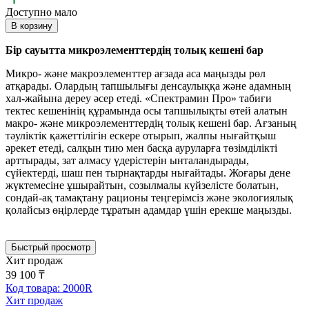
Доступно мало
В корзину
Бір сауытта микроэлементтердің толық кешені бар
Микро- және макроэлементтер ағзада аса маңызды рөл
атқарады. Олардың тапшылығы денсаулыққа және адамның
хал-жайына дереу әсер етеді. «Спектрамин Про» табиғи
тектес кешенінің құрамында осы тапшылықты өтей алатын
макро- және микроэлементтердің толық кешені бар. Ағзаның
тәуліктік қажеттілігін ескере отырып, жалпы нығайтқыш
әрекет етеді, салқын тию мен басқа ауруларға төзімділікті
арттырады, зат алмасу үдерістерін ынталандырады,
сүйектерді, шаш пен тырнақтарды нығайтады. Жоғары дене
жүктемесіне ұшырайтын, созылмалы күйзелісте болатын,
сондай-ақ тамақтану рационы теңгерімсіз және экологиялық
қолайсыз өңірлерде тұратын адамдар үшін ерекше маңызды.
Быстрый просмотр
Хит продаж
39 100 ₸
Код товара: 2000R
Хит продаж