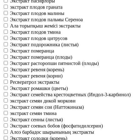
Экстракт пасифлоры
экстракт плодов граната
Экстракт плодов малины
Экстракт плодов пальмы Сереноа
Ала торыпқыш жемісі экстракты
Экстракт плодов тмина
Экстракт плодов цитрусов
Экстракт подорожника (листья)
Экстракт померанца
Экстракт померанца (плоды)
Экстракт расторопши пятнистой (плоды)
Экстракт ревеня (корень)
Экстракт ревеня (корни)
Ресвератрол экстракты
Экстракт ромашки (цветы)
Экстракт семейства крестоцветных (Индол-3-карбинол)
экстракт семян дикой моркови
Экстракт семян сои (Наттокиназа)
экстракт семян тмина
Экстракт сенны (листья)
Экстракт соевых бобов (фосфатидилсерин)
Алоэ барбадос шырынының экстракты
Экстракт солодки (корень)