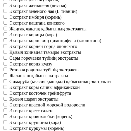
Экстракт женьшеня (листья)
Экстракт зеленого чая (L-тианин)
Экстракт имбиря (корень)
Экстракт каштана конского
Жаңғақ жаңғақ қабығының экстракты
Экстракт корицы (кора)
Экстракт корневищ цимицифуги (клопогона)
Экстракт корней горца японского
Қызыл эхинацея тамыры экстракты
Сары горечавка түбінің экстракты
Экстракт корня кудзу
Розовая родиола түбінің экстракты
Жаланғаш қабығы экстракты
Симаруба (квасия қышқыл) қабығының экстракты
Экстракт коры сливы африканской
Экстракт косточек грейпфрута
Қызыл шарап экстракты
Экстракт красной морской водоросли
Экстракт кресс салата
Экстракт кровохлебки (корень)
Экстракт крушины (кора)
Экстракт куркумы (корень)