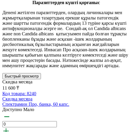
Паразиттерден күшті қорғаныс
Денені жетілген паразиттерден, олардың личинкалары мен
жұмыртқаларынан тазартудың ерекше құралы патогендік
және шартты патогендік формалардың 13 түріне қарсы күшті
антифукнционалды әсерге ие. Сондай-ақ ол Candida albicans
және non Candida albicans қатысуымен пайда болған тұрақты
биопленканы бұзады және асқазан -ішек жолдарының
дисбиотикалық бұзылыстарының асқынған жағдайларын
жеңуге көмектеседі. Инвасап Про асқазан-ішек жолдарының
шырышты қабығын қалпына келтіруге көмектеседі және шіру
мен ашу процестерін басады. Нәтижесінде жалпы әл-ауқат,
иммунитет жақсарады және адамның өміршеңдігі артады.
Быстрый просмотр
Скидка месяца
11 600 ₸
Код товара: 8240
Скидка месяца
Спектрамин Про, банка, 60 капс.
Доступно Мало