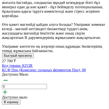
жоғалта бастайды, сондықтан мұндай кезеңдерде бізге бұл
минерал одан да көп қажет - бұл бейімделу потенциалының
бұзылуына қарсы тұруға көмектеседі және стресс әсерінен
қорғайды.
Өте қажет магнийді қайдан алуға болады? Ультрамаг көмекке
келеді - магний негізіндегі биожетімді түрдегі өнім,
жасушадағы магнийді бекітетін және оның сіңуін
жақсартатын В дәрумендерінің жұмысымен жақсартылған.
Ультрамаг көптеген оң әсерлері оның құрамдас бөліктерінің
тиімді жұмысына байланысты.
Быстрый просмотр
27 700 ₸
Код товара: 8253R
КСФ Про (Комплекс сильных ферментов Про), 90
Доступно Мало
Доступно мало
В корзину