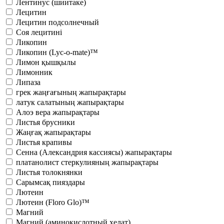
Лентинус (шиитаке)
Лецитин
Лецитин подсолнечный
Соя лецитині
Ликопин
Ликопин (Lyc-o-mate)™
Лимон қышқылы
Лимонник
Липаза
грек жаңғағының жапырақтары
латук салатының жапырақтары
Алоэ вера жапырақтары
Листья брусники
Жаңғақ жапырақтары
Листья крапивы
Сенна (Александрия кассиясы) жапырақтары
платанолист стеркулияның жапырақтары
Листья толокнянки
Сарымсақ пияздары
Лютеин
Лютеин (Floro Glo)™
Магний
Магний (аминокислотный хелат)