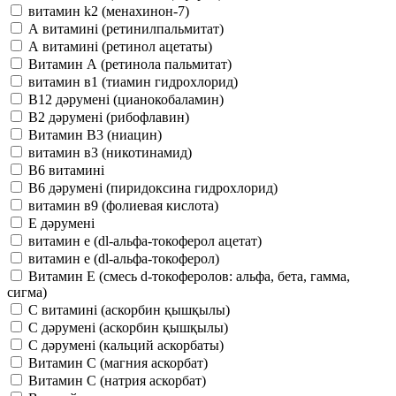
витамин k2 (менахинон-7)
А витамині (ретинилпальмитат)
А витамині (ретинол ацетаты)
Витамин А (ретинола пальмитат)
витамин в1 (тиамин гидрохлорид)
В12 дәрумені (цианокобаламин)
В2 дәрумені (рибофлавин)
Витамин В3 (ниацин)
витамин в3 (никотинамид)
В6 витамині
В6 дәрумені (пиридоксина гидрохлорид)
витамин в9 (фолиевая кислота)
Е дәрумені
витамин е (dl-альфа-токоферол ацетат)
витамин е (dl-альфа-токоферол)
Витамин Е (смесь d-токоферолов: альфа, бета, гамма,
сигма)
С витамині (аскорбин қышқылы)
С дәрумені (аскорбин қышқылы)
С дәрумені (кальций аскорбаты)
Витамин С (магния аскорбат)
Витамин С (натрия аскорбат)