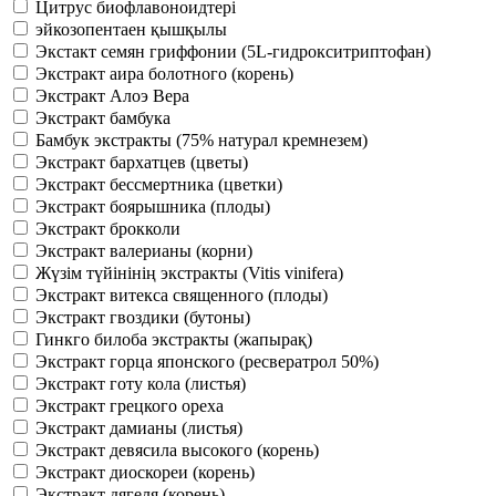
Цитрус биофлавоноидтері
эйкозопентаен қышқылы
Экстакт семян гриффонии (5L-гидрокситриптофан)
Экстракт аира болотного (корень)
Экстракт Алоэ Вера
Экстракт бамбука
Бамбук экстракты (75% натурал кремнезем)
Экстракт бархатцев (цветы)
Экстракт бессмертника (цветки)
Экстракт боярышника (плоды)
Экстракт брокколи
Экстракт валерианы (корни)
Жүзім түйінінің экстракты (Vitis vinifera)
Экстракт витекса священного (плоды)
Экстракт гвоздики (бутоны)
Гинкго билоба экстракты (жапырақ)
Экстракт горца японского (ресвератрол 50%)
Экстракт готу кола (листья)
Экстракт грецкого ореха
Экстракт дамианы (листья)
Экстракт девясила высокого (корень)
Экстракт диоскореи (корень)
Экстракт дягеля (корень)