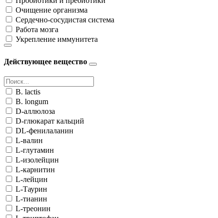
Пробиотики и пребиотики
Очищение организма
Сердечно-сосудистая система
Работа мозга
Укрепление иммунитета
Действующее вещество
B. lactis
B. longum
D-аллюлоза
D-глюкарат кальций
DL-фенилаланин
L-валин
L-глутамин
L-изолейцин
L-карнитин
L-лейцин
L-Таурин
L-тианин
L-треонин