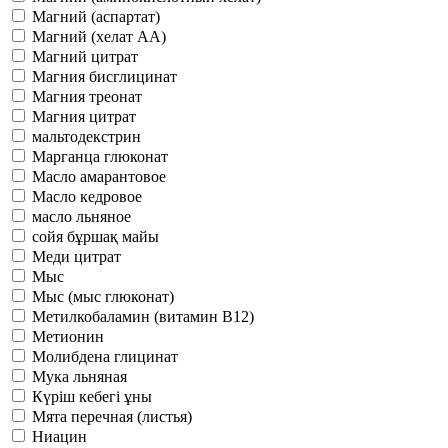
Магний (аспартат)
Магний (хелат АА)
Магний цитрат
Магния бисглицинат
Магния треонат
Магния цитрат
мальтодекстрин
Марганца глюконат
Масло амарантовое
Масло кедровое
масло льняное
сойя бұршақ майы
Меди цитрат
Мыс
Мыс (мыс глюконат)
Метилкобаламин (витамин В12)
Метионин
Молибдена глицинат
Мука льняная
Күріш кебегі ұны
Мята перечная (листья)
Ниацин