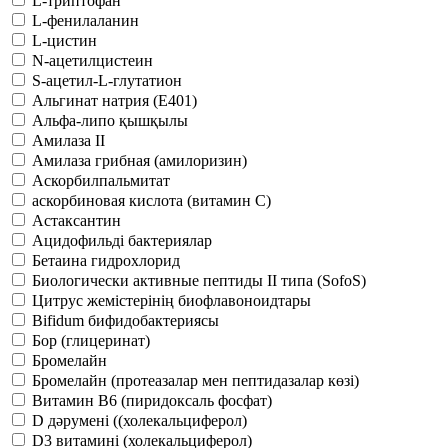
L-триптофан
L-фенилаланин
L-цистин
N-ацетилцистеин
S-ацетил-L-глутатион
Альгинат натрия (Е401)
Альфа-липо қышқылы
Амилаза II
Амилаза грибная (амилоризин)
Аскорбилпальмитат
аскорбиновая кислота (витамин С)
Астаксантин
Ацидофильді бактериялар
Бетаина гидрохлорид
Биологически активные пептиды II типа (SofoS)
Цитрус жемістерінің биофлавоноидтары
Bifidum бифидобактериясы
Бор (глицеринат)
Бромелайн
Бромелайн (протеазалар мен пептидазалар көзі)
Витамин B6 (пиридоксаль фосфат)
D дәрумені ((холекальциферол)
D3 витамині (холекальциферол)