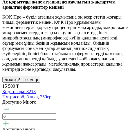
Ас қорытуды және ағзаның денсаулығын жақсартуға
арналған ферменттер кешені
КФК Про – бүкіл ағзаның жұмысына оң әсер ететін жоғары
тиімді ферменттік кешен. КФК Про құрамындағы
компоненттер ас қорыту процестерін жақсартады, макро- және
микроэлементтердің жақсы сіңуіне ықпал етеді, ішек
микробиотасының (микрофлора) күйін қалыпқа келтіреді,
бауыр мен ұйқы безінің жұмысын қолдайды. Өнімнің
формуласы сонымен қатар ағзаның антиоксиданттық
жүйелерінің бөлігі болып табылатын ферменттерді қамтиды,
сондықтан кешенді қабылдау денедегі әрбір жасушаның
жұмысын жақсартады, метаболикалық процестерді қалыпқа
келтіреді және қартаюды баяулатады.
Быстрый просмотр
15 500 ₸
Код товара: 8218
Нутрисорб, банка, 250гр
Доступно Много
Доступно много