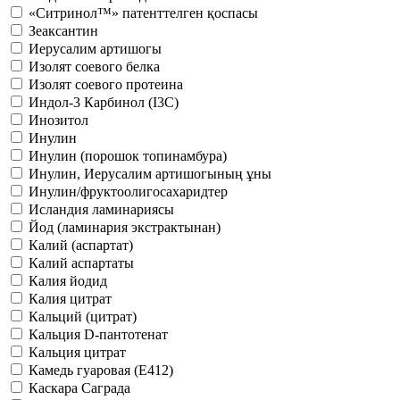
«Ситринол™» патенттелген қоспасы
Зеаксантин
Иерусалим артишогы
Изолят соевого белка
Изолят соевого протеина​​​​​​​
Индол-3 Карбинол (I3C)
Инозитол
Инулин
Инулин (порошок топинамбура)
Инулин, Иерусалим артишогының ұны
Инулин/фруктоолигосахаридтер
Исландия ламинариясы
Йод (ламинария экстрактынан)
Калий (аспартат)
Калий аспартаты
Калия йодид
Калия цитрат
Кальций (цитрат)
Кальция D-пантотенат
Кальция цитрат
Камедь гуаровая (Е412)
Каскара Саграда