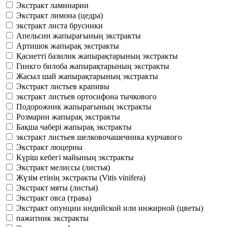
Экстракт ламинарии
Экстракт лимона (цедра)
экстракт листа брусники
Апельсин жапырағының экстракты
Артишок жапырақ экстракты
Қасиетті базилик жапырақтарының экстракты
Гинкго билоба жапырақтарының экстракты
Жасыл шай жапырақтарының экстракты
Экстракт листьев крапивы
экстракт листьев ортосифона тычкового
Подорожник жапырағының экстракты
Розмарин жапырақ экстракты
Бақша чабері жапырақ экстракты
экстракт листьев шелковочашечника курчавого
Экстракт люцерны
Күріш кебегі майының экстракты
Экстракт мелиссы (листья)
Жүзім етінің экстракты (Vitis vinifera)
Экстракт мяты (листья)
Экстракт овса (трава)
Экстракт опунции индийской или инжирной (цветы)
пажитник экстракты