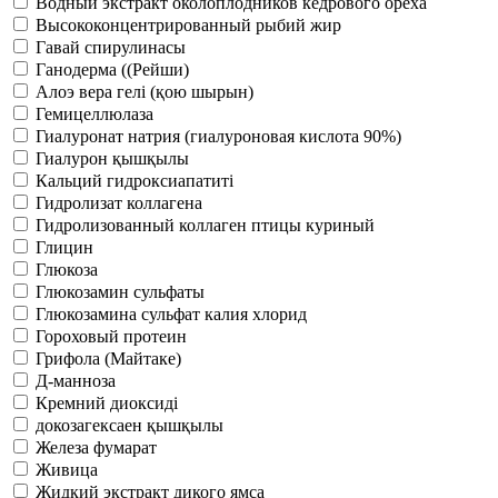
Водный экстракт околоплодников кедрового ореха
Высококонцентрированный рыбий жир
Гавай спирулинасы
Ганодерма ((Рейши)
Алоэ вера гелі (қою шырын)
Гемицеллюлаза
Гиалуронат натрия (гиалуроновая кислота 90%)
Гиалурон қышқылы
Кальций гидроксиапатиті
Гидролизат коллагена
Гидролизованный коллаген птицы куриный
Глицин
Глюкоза
Глюкозамин сульфаты
Глюкозамина сульфат калия хлорид
Гороховый протеин
Грифола (Майтаке)
Д-манноза
Кремний диоксиді
докозагексаен қышқылы
Железа фумарат
Живица
Жидкий экстракт дикого ямса