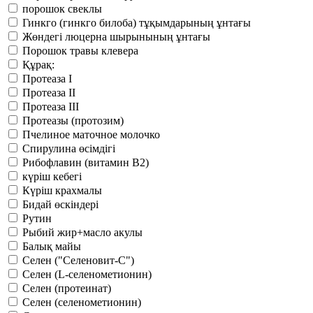
порошок свеклы
Гинкго (гинкго билоба) тұқымдарының ұнтағы
Жөндегі люцерна шырынының ұнтағы
Порошок травы клевера
Құрақ:
Протеаза I
Протеаза II
Протеаза III
Протеазы (протозим)
Пчелиное маточное молочко
Спирулина өсімдігі
Рибофлавин (витамин В2)
күріш кебегі
Күріш крахмалы
Бидай өскіндері
Рутин
Рыбий жир+масло акулы
Балық майы
Селен ("Селеновит-С")
Селен (L-селенометионин)
Селен (протеинат)
Селен (селенометионин)