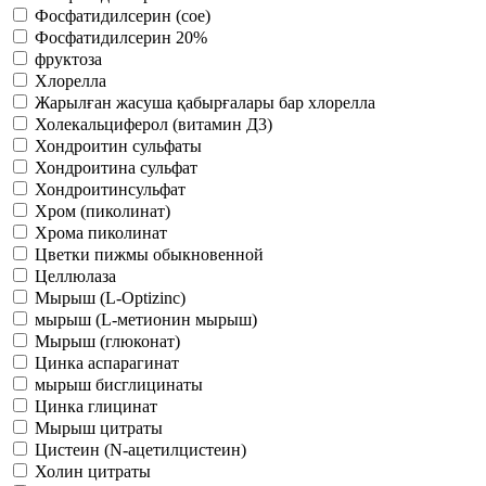
Фосфатидилсерин (сое)
Фосфатидилсерин 20%
фруктоза
Хлорелла
Жарылған жасуша қабырғалары бар хлорелла
Холекальциферол (витамин Д3)
Хондроитин сульфаты
Хондроитина сульфат
Хондроитинсульфат
Хром (пиколинат)
Хрома пиколинат
Цветки пижмы обыкновенной
Целлюлаза
Мырыш (L-Optizinc)
мырыш (L-метионин мырыш)
Мырыш (глюконат)
Цинка аспарагинат
мырыш бисглицинаты
Цинка глицинат
Мырыш цитраты
Цистеин (N-ацетилцистеин)
Холин цитраты