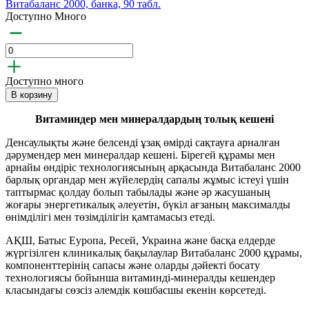
Витабаланс 2000, банка, 90 табл.
Доступно Много
Доступно много
В корзину
Витаминдер мен минералдардың толық кешені
Денсаулықты және белсенді ұзақ өмірді сақтауға арналған
дәрумендер мен минералдар кешені. Бірегей құрамы мен
арнайы өндіріс технологиясының арқасында Витабаланс 2000
барлық органдар мен жүйелердің сапалы жұмыс істеуі үшін
таптырмас қолдау болып табылады және әр жасушаның
жоғары энергетикалық әлеуетін, бүкіл ағзаның максималды
өнімділігі мен төзімділігін қамтамасыз етеді.
АҚШ, Батыс Еуропа, Ресей, Украина және басқа елдерде
жүргізілген клиникалық бақылаулар Витабаланс 2000 құрамы,
компоненттерінің сапасы және оларды дәйекті босату
технологиясы бойынша витаминді-минералды кешендер
класындағы сөзсіз әлемдік көшбасшы екенін көрсетеді.