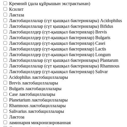
Кремний (дала құйрышын экстрактынан)
Ксилит
Лактаза
Лактобациллалар (сүт қышқыл бактериялары) Acidophilus
Лактобациллалар (сүт қышқыл бактериялары) Bifidus
Лактобациллдер (сүт-қышқыл бактериялар) Brevis
Лактобациллдер (сүт-қышқыл бактериялар) Bulgaris
Лактобациллдер (сүт-қышқыл бактериялар) Casei
Лактобациллдер (сүт-қышқыл бактериялар) Lactis
Лактобациллдер (сүт-қышқыл бактериялар) Longum
Лактобациллалар (сүт қышқыл бактериялары) Plantarum
Лактобациллалар (сүт қышқыл бактериялары) Rhamnous
Лактобациллдер (сүт-қышқыл бактериялар) Salivar
Acidophilus лактобациллалары
Brevis лактобациллалары
Bulgaris лактобациллалары
Case лактобациллалары
Planetarium лактобациллалары
Rhamnous лактобациллалары
Salivarius лактобациллалары
Лактоза
ламинария микронизированная