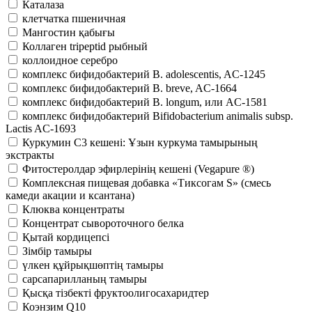
Каталаза
клетчатка пшеничная
Мангостин қабығы
Коллаген tripeptid рыбный
коллоидное серебро
комплекс бифидобактерий B. adolescentis, AC-1245
комплекс бифидобактерий B. breve, AC-1664
комплекс бифидобактерий B. longum, или AC-1581
комплекс бифидобактерий Bifidobacterium animalis subsp.
Lactis AC-1693
Куркумин С3 кешені: Ұзын куркума тамырының
экстракты
Фитостеролдар эфирлерінің кешені (Vegapure ®)
Комплексная пищевая добавка «Тиксогам S» (смесь
камеди акации и ксантана)
Клюква концентраты
Концентрат сывороточного белка
Қытай кордицепсі
Зімбір тамыры
үлкен құйрықшөптің тамыры
сарсапарилланың тамыры
Қысқа тізбекті фруктоолигосахаридтер
Коэнзим Q10