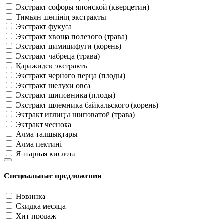
Экстракт софоры японской (кверцетин)
Тимьян шөпінің экстракты
Экстракт фукуса
Экстракт хвоща полевого (трава)
Экстракт цимицифуги (корень)
Экстракт чабреца (трава)
Қаражидек экстракты
Экстракт черного перца (плоды)
Экстракт шелухи овса
Экстракт шиповника (плоды)
Экстракт шлемника байкальского (корень)
Эктракт иглицы шиповатой (трава)
Эктракт чеснока
Алма талшықтары
Алма пектині
Янтарная кислота
Специальные предложения
Новинка
Скидка месяца
Хит продаж