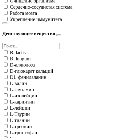
Очищение организма
Сердечно-сосудистая система
Работа мозга
Укрепление иммунитета
Действующее вещество
B. lactis
B. longum
D-аллюлоза
D-глюкарат кальций
DL-фенилаланин
L-валин
L-глутамин
L-изолейцин
L-карнитин
L-лейцин
L-Таурин
L-тианин
L-треонин
L-триптофан