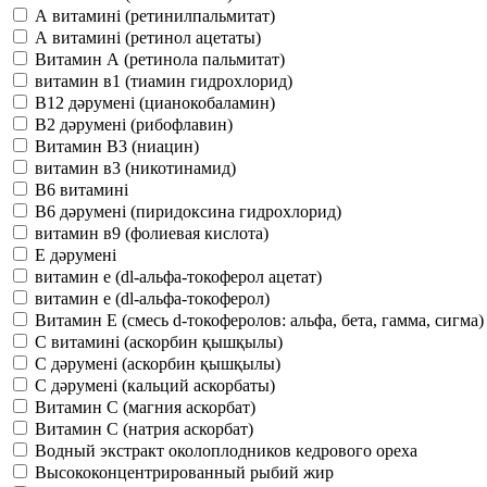
А витамині (ретинилпальмитат)
А витамині (ретинол ацетаты)
Витамин А (ретинола пальмитат)
витамин в1 (тиамин гидрохлорид)
В12 дәрумені (цианокобаламин)
В2 дәрумені (рибофлавин)
Витамин В3 (ниацин)
витамин в3 (никотинамид)
В6 витамині
В6 дәрумені (пиридоксина гидрохлорид)
витамин в9 (фолиевая кислота)
Е дәрумені
витамин е (dl-альфа-токоферол ацетат)
витамин е (dl-альфа-токоферол)
Витамин Е (смесь d-токоферолов: альфа, бета, гамма, сигма)
С витамині (аскорбин қышқылы)
С дәрумені (аскорбин қышқылы)
С дәрумені (кальций аскорбаты)
Витамин С (магния аскорбат)
Витамин С (натрия аскорбат)
Водный экстракт околоплодников кедрового ореха
Высококонцентрированный рыбий жир