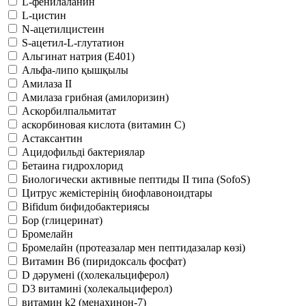
L-фенилаланин
L-цистин
N-ацетилцистеин
S-ацетил-L-глутатион
Альгинат натрия (Е401)
Альфа-липо қышқылы
Амилаза II
Амилаза грибная (амилоризин)
Аскорбилпальмитат
аскорбиновая кислота (витамин С)
Астаксантин
Ацидофильді бактериялар
Бетаина гидрохлорид
Биологически активные пептиды II типа (SofoS)
Цитрус жемістерінің биофлавоноидтары
Bifidum бифидобактериясы
Бор (глицеринат)
Бромелайн
Бромелайн (протеазалар мен пептидазалар көзі)
Витамин B6 (пиридоксаль фосфат)
D дәрумені ((холекальциферол)
D3 витамині (холекальциферол)
витамин k2 (менахинон-7)