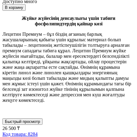
Доступно много
В корзину
Жүйке жүйесінің денсаулығы үшін табиғи
фосфолипидтердің қайнар көзі
Лецитин Премиум – бұл біздің ағзаның барлық
жасушаларының қабығы үшін құрылыс материал болып
табылады – лецитиннің жетіспеушілігін толтыруға арналған
премиум сападағы табиға құрал. Лецитин Премиум жүйке
жүйесін нығайтады, балалар мен ересектердегі белсенділікті
қалыпқа келтіреді, ұйқыны жақсартады, ойлау процестерін
және жаңа ақпаратты есте сақтайды. Өнімнің құрамына
кіретін линол және линолен қышқылдары энергияның
маңызды көзі болып табылады және мидың қалыпты дамуы
мен жұмыс істеуі үшін қажет. Өнімнің құрамындағы тағы бір
белсенді зат изонитол жүйке тінінің құрылымын қалпына
келтіруге көмектеседі және депрессия мен күш жоғалтуды
жеңуге көмектеседі.
Быстрый просмотр
26 500 ₸
Код товара: 8284