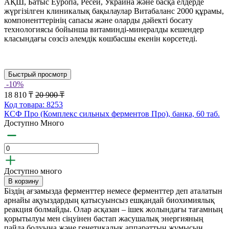
АҚШ, Батыс Еуропа, Ресей, Украина және басқа елдерде
жүргізілген клиникалық бақылаулар Витабаланс 2000 құрамы,
компоненттерінің сапасы және оларды дәйекті босату
технологиясы бойынша витаминді-минералды кешендер
класындағы сөзсіз әлемдік көшбасшы екенін көрсетеді.
Быстрый просмотр
-10%
18 810 ₸
20 900 ₸
Код товара: 8253
КСФ Про (Комплекс сильных ферментов Про), банка, 60 таб.
Доступно Много
Доступно много
В корзину
Біздің ағзамызда ферменттер немесе ферменттер деп аталатын
арнайы ақуыздардың қатысуынсыз ешқандай биохимиялық
реакция болмайды. Олар асқазан – ішек жолындағы тағамның
қорытылуы мен сіңуінен бастап жасушалық энергияның
пайда болуына және генетикалық аппараттың жұмысын