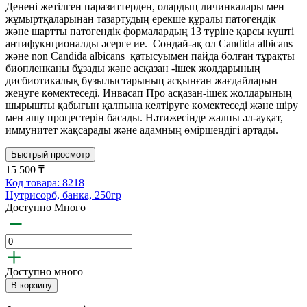
Денені жетілген паразиттерден, олардың личинкалары мен
жұмыртқаларынан тазартудың ерекше құралы патогендік
және шартты патогендік формалардың 13 түріне қарсы күшті
антифукнционалды әсерге ие. Сондай-ақ ол Candida albicans
және non Candida albicans қатысуымен пайда болған тұрақты
биопленканы бұзады және асқазан -ішек жолдарының
дисбиотикалық бұзылыстарының асқынған жағдайларын
жеңуге көмектеседі. Инвасап Про асқазан-ішек жолдарының
шырышты қабығын қалпына келтіруге көмектеседі және шіру
мен ашу процестерін басады. Нәтижесінде жалпы әл-ауқат,
иммунитет жақсарады және адамның өміршеңдігі артады.
Быстрый просмотр
15 500 ₸
Код товара: 8218
Нутрисорб, банка, 250гр
Доступно Много
Доступно много
В корзину