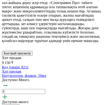
хал-жайына дереу әсер етеді. «Спектрамин Про» табиғи
тектес кешенінің құрамында осы тапшылықты өтей алатын
макро- және микроэлементтердің толық кешені бар. Ағзаның
тәуліктік қажеттілігін ескере отырып, жалпы нығайтқыш
әрекет етеді, салқын тию мен басқа ауруларға төзімділікті
арттырады, зат алмасу үдерістерін ынталандырады,
сүйектерді, шаш пен тырнақтарды нығайтады. Жоғары дене
жүктемесіне ұшырайтын, созылмалы күйзелісте болатын,
сондай-ақ тамақтану рационы теңгерімсіз және экологиялық
қолайсыз өңірлерде тұратын адамдар үшін ерекше маңызды.
Быстрый просмотр
Хит продаж
9 150 ₸
Код товара: 8211
Хит продаж
Натурсептин, флакон, 50мл
Доступно Много
Доступно много