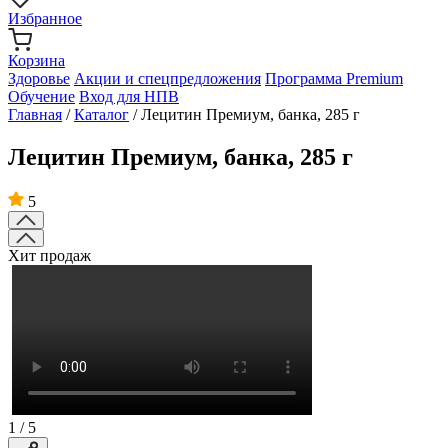
Избранное
Корзина
Здоровье
Акции и спецпредложения
Программа Premium
Обучение
Вход для НПВ
Главная
/
Каталог
/
Лецитин Премиум, банка, 285 г
Лецитин Премиум, банка, 285 г
5
Хит продаж
1
/
5