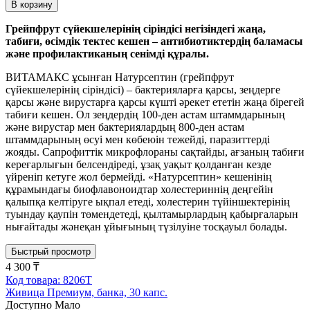
В корзину
Грейпфрут сүйекшелерінің сіріндісі негізіндегі жаңа,
табиғи, өсімдік тектес кешен – антибиотиктердің баламасы
және профилактиканың сенімді құралы.
ВИТАМАКС ұсынған Натурсептин (грейпфрут
сүйекшелерінің сіріндісі) – бактерияларға қарсы, зеңдерге
қарсы және вирустарға қарсы күшті әрекет ететін жаңа бірегей
табиғи кешен. Ол зеңдердің 100-ден астам штаммдарының
және вирустар мен бактериялардың 800-ден астам
штаммдарының өсуі мен көбеюін тежейді, паразиттерді
жояды. Сапрофиттік микрофлораны сақтайды, ағзаның табиғи
кереғарлығын белсендіреді, ұзақ уақыт қолданған кезде
үйреніп кетуге жол бермейді. «Натурсептин» кешенінің
құрамындағы биофлавоноидтар холестериннің деңгейін
қалыпқа келтіруге ықпал етеді, холестерин түйіншектерінің
туындау қаупін төмендетеді, қылтамырлардың қабырғаларын
нығайтады жәнеқан ұйығының түзілуіне тосқауыл болады.
Быстрый просмотр
4 300 ₸
Код товара: 8206T
Живица Премиум, банка, 30 капс.
Доступно Мало