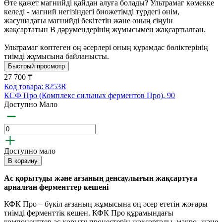
Өте қажет магнийді қайдан алуға болады? Ультрамаг көмекке
келеді - магний негізіндегі биожетімді түрдегі өнім,
жасушадағы магнийді бекітетін және оның сіңуін
жақсартатын В дәрумендерінің жұмысымен жақсартылған.
Ультрамаг көптеген оң әсерлері оның құрамдас бөліктерінің
тиімді жұмысына байланысты.
Быстрый просмотр
27 700 ₸
Код товара: 8253R
КСФ Про (Комплекс сильных ферментов Про), 90
Доступно Мало
Доступно мало
В корзину
Ас қорытуды және ағзаның денсаулығын жақсартуға
арналған ферменттер кешені
КФК Про – бүкіл ағзаның жұмысына оң әсер ететін жоғары
тиімді ферменттік кешен. КФК Про құрамындағы
компоненттер ас қорыту процестерін жақсартады, макро- және