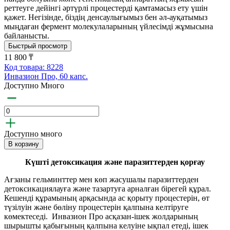
реттеуге дейінгі әртүрлі процестерді қамтамасыз ету үшін
қажет. Негізінде, біздің денсаулығымыз бен әл-ауқатымыз
мыңдаған фермент молекулаларының үйлесімді жұмысына
байланысты.
Быстрый просмотр
11 800 ₸
Код товара: 8228
Инвазион Про, 60 капс.
Доступно Много
Доступно много
В корзину
Күшті детоксикация және паразиттерден қорғау
Ағзаны гельминттер мен көп жасушалы паразиттерден
детоксикациялауға және тазартуға арналған бірегей құрал.
Кешенді құрамының арқасында ас қорыту процестерін, өт
түзілуін және бөліну процестерін қалпына келтіруге
көмектеседі. Инвазион Про асқазан-ішек жолдарының
шырышты қабығының қалпына келуіне ықпал етеді, ішек