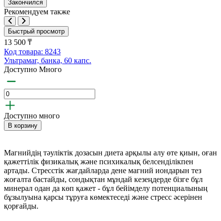
Закончился
Рекомендуем также
Быстрый просмотр
13 500 ₸
Код товара: 8243
Ультрамаг, банка, 60 капс.
Доступно Много
Доступно много
В корзину
Магнийдің тәуліктік дозасын диета арқылы алу өте қиын, оған
қажеттілік физикалық және психикалық белсенділікпен
артады. Стресстік жағдайларда дене магний иондарын тез
жоғалта бастайды, сондықтан мұндай кезеңдерде бізге бұл
минерал одан да көп қажет - бұл бейімделу потенциалының
бұзылуына қарсы тұруға көмектеседі және стресс әсерінен
қорғайды.