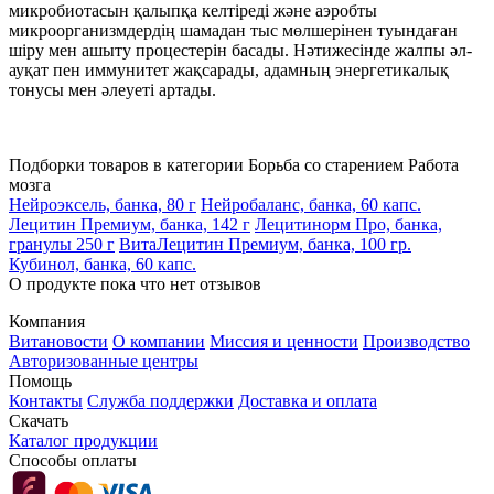
микробиотасын қалыпқа келтіреді және аэробты
микроорганизмдердің шамадан тыс мөлшерінен туындаған
шіру мен ашыту процестерін басады. Нәтижесінде жалпы әл-
ауқат пен иммунитет жақсарады, адамның энергетикалық
тонусы мен әлеуеті артады.
Подборки товаров в категории
Борьба со старением
Работа
мозга
Нейроэксель, банка, 80 г
Нейробаланс, банка, 60 капс.
Лецитин Премиум, банка, 142 г
Лецитинорм Про, банка,
гранулы 250 г
ВитаЛецитин Премиум, банка, 100 гр.
Кубинол, банка, 60 капс.
О продукте пока что нет отзывов
Компания
Витановости
О компании
Миссия и ценности
Производство
Авторизованные центры
Помощь
Контакты
Служба поддержки
Доставка и оплата
Скачать
Каталог продукции
Способы оплаты