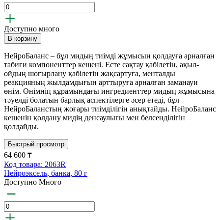
Доступно много
В корзину
НейроБаланс – бұл мидың тиімді жұмысын қолдауға арналған
табиғи компоненттер кешені. Есте сақтау қабілетін, ақыл-
ойдың шоғырлану қабілетін жақсартуға, менталды
реакцияның жылдамдығын арттыруға арналған заманауи
өнім. Өнімнің құрамындағы ингредиенттер мидың жұмысына
тәуелді болатын барлық аспектілерге әсер етеді, бұл
НейроБаланстың жоғары тиімділігін анықтайды. НейроБаланс
кешенін қолдану мидің денсаулығы мен белсенділігін
қолдайды.
Быстрый просмотр
64 600 ₸
Код товара: 2063R
Нейроэксель, банка, 80 г
Доступно Много