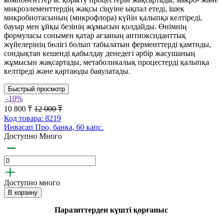
микроэлементтердің жақсы сіңуіне ықпал етеді, ішек
микробиотасының (микрофлора) күйін қалыпқа келтіреді,
бауыр мен ұйқы безінің жұмысын қолдайды. Өнімнің
формуласы сонымен қатар ағзаның антиоксиданттық
жүйелерінің бөлігі болып табылатын ферменттерді қамтиды,
сондықтан кешенді қабылдау денедегі әрбір жасушаның
жұмысын жақсартады, метаболикалық процестерді қалыпқа
келтіреді және қартаюды баяулатады.
Быстрый просмотр
-10%
10 800 ₸
12 000 ₸
Код товара: 8219
Инвасап Про, банка, 60 капс.
Доступно Много
Доступно много
В корзину
Паразиттерден күшті қорғаныс