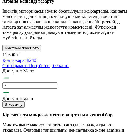
Ағзаны кешенді тазарту
Ішектің моторикасын және босатылуын жақсартады, қандағы
холестерин деңгейінің төмендеуіне ықпал етеді, токсинді
заттарды шығарады және қандағы қант деңгейін реттейді,
Ағзаға зат алмасуды жақсартуға көмектеседі. Жүрек-қан
тамыры ауруларының дамуын төмендетеді және жүйке
жүйесін нығайтады.
Быстрый просмотр
11 600 ₸
Код товара: 8240
Спектрамин Про, банка, 60 капс.
Доступно Мало
Доступно мало
В корзину
Бір сауытта микроэлементтердің толық кешені бар
Микро- және макроэлементтер ағзада аса маңызды рөл
атқарады. Олардың тапшылығы денсаулыққа және адамның