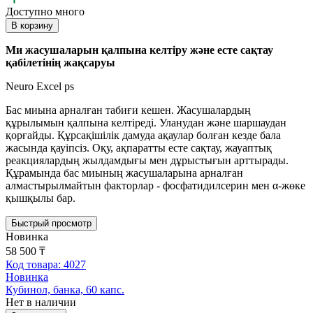
Доступно много
В корзину
Ми жасушаларын қалпына келтіру және есте сақтау
қабілетінің жақсаруы
Neuro Excel ps
Бас миына арналған табиғи кешен. Жасушалардың
құрылымын қалпына келтіреді. Уланудан және шаршаудан
қорғайды. Құрсақішілік дамуда ақаулар болған кезде бала
жасында қауіпсіз. Оқу, ақпаратты есте сақтау, жауаптық
реакциялардың жылдамдығы мен дұрыстығын арттырады.
Құрамында бас миының жасушаларына арналған
алмастырылмайтын факторлар - фосфатидилсерин мен α-жөке
қышқылы бар.
Быстрый просмотр
Новинка
58 500 ₸
Код товара: 4027
Новинка
Кубинол, банка, 60 капс.
Нет в наличии