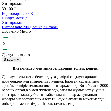
Хит продаж
39 100 ₸
Код товара: 2000R
Скидка месяца
Хит продаж
Витабаланс 2000, банка, 90 табл.
Доступно Много
Доступно много
В корзину
Витаминдер мен минералдардың толық кешені
Денсаулықты және белсенді ұзақ өмірді сақтауға арналған
дәрумендер мен минералдар кешені. Бірегей құрамы мен
арнайы өндіріс технологиясының арқасында Витабаланс 2000
барлық органдар мен жүйелердің сапалы жұмыс істеуі үшін
таптырмас қолдау болып табылады және әр жасушаның
жоғары энергетикалық әлеуетін, бүкіл ағзаның максималды
өнімділігі мен төзімділігін қамтамасыз етеді.