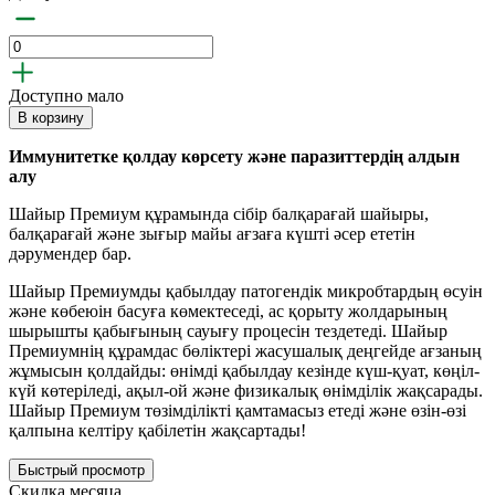
Доступно мало
В корзину
Иммунитетке қолдау көрсету және паразиттердің алдын
алу
Шайыр Премиум құрамында сібір балқарағай шайыры,
балқарағай және зығыр майы ағзаға күшті әсер ететін
дәрумендер бар.
Шайыр Премиумды қабылдау патогендік микробтардың өсуін
және көбеюін басуға көмектеседі, ас қорыту жолдарының
шырышты қабығының сауығу процесін тездетеді. Шайыр
Премиумнің құрамдас бөліктері жасушалық деңгейде ағзаның
жұмысын қолдайды: өнімді қабылдау кезінде күш-қуат, көңіл-
күй көтеріледі, ақыл-ой және физикалық өнімділік жақсарады.
Шайыр Премиум төзімділікті қамтамасыз етеді және өзін-өзі
қалпына келтіру қабілетін жақсартады!
Быстрый просмотр
Скидка месяца