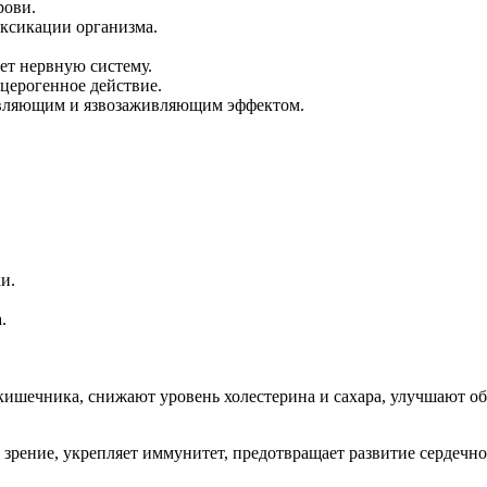
рови.
оксикации организма.
ет нервную систему.
церогенное действие.
ивляющим и язвозаживляющим эффектом.
и.
.
кишечника, снижают уровень холестерина и сахара, улучшают о
 зрение, укрепляет иммунитет, предотвращает развитие сердечн