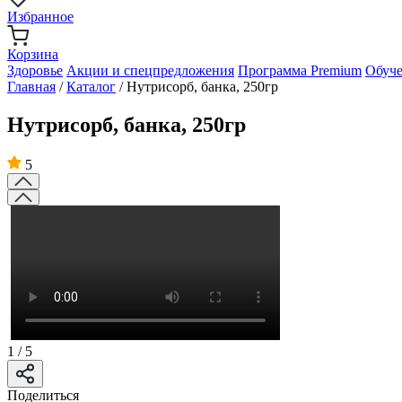
Избранное
Корзина
Здоровье
Акции и спецпредложения
Программа Premium
Обуч
Главная
/
Каталог
/
Нутрисорб, банка, 250гр
Нутрисорб, банка, 250гр
5
1
/
5
Поделиться