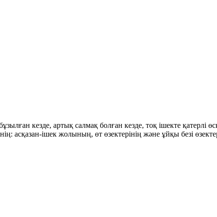
ұзылған кезде, артық салмақ болған кезде, тоқ ішекте қатерлі ө
ің: асқазан-ішек жолының, өт өзектерінің және ұйқы безі өзект