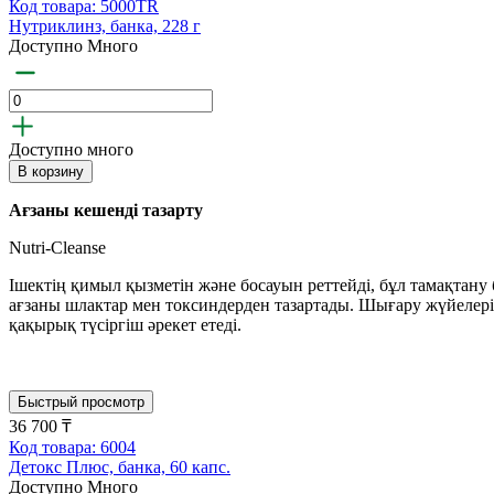
Код товара: 5000TR
Нутриклинз, банка, 228 г
Доступно Много
Доступно много
В корзину
Ағзаны кешенді тазарту
Nutri-Cleanse
Ішектің қимыл қызметін және босауын реттейді, бұл тамақтану б
ағзаны шлактар мен токсиндерден тазартады. Шығару жүйелерін
қақырық түсіргіш әрекет етеді.
Быстрый просмотр
36 700 ₸
Код товара: 6004
Детокс Плюс, банка, 60 капс.
Доступно Много