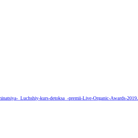
inatsiya-_Luchshiy-kurs-detoksa_-premii-Live-Organic-Awards-2019