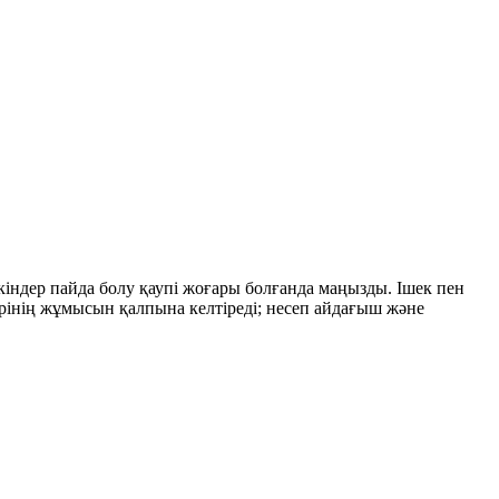
скіндер пайда болу қаупі жоғары болғанда маңызды. Ішек пен
ерінің жұмысын қалпына келтіреді; несеп айдағыш және