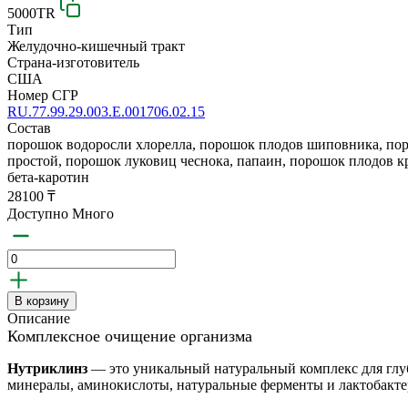
5000TR
Тип
Желудочно-кишечный тракт
Страна-изготовитель
США
Номер СГР
RU.77.99.29.003.Е.001706.02.15
Состав
порошок водоросли хлорелла, порошок плодов шиповника, поро
простой, порошок луковиц чеснока, папаин, порошок плодов к
бета-каротин
28100 ₸
Доступно Много
В корзину
Описание
Комплексное очищение организма
Нутриклинз
— это уникальный натуральный комплекс для глуб
минералы, аминокислоты, натуральные ферменты и лактобакт