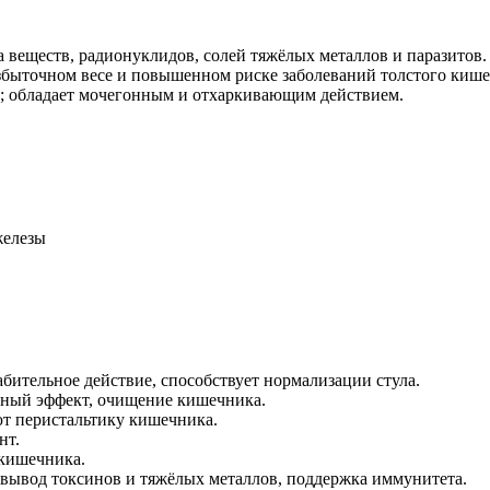
 веществ, радионуклидов, солей тяжёлых металлов и паразитов
збыточном весе и повышенном риске заболеваний толстого кише
; обладает мочегонным и отхаркивающим действием.
железы
ительное действие, способствует нормализации стула.
ный эффект, очищение кишечника.
 перистальтику кишечника.
нт.
 кишечника.
ывод токсинов и тяжёлых металлов, поддержка иммунитета.