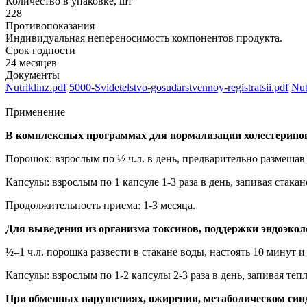
Количество в упаковке, шт
228
Противопоказания
Индивидуальная непереносимость компонентов продукта.
Срок годности
24 месяцев
Документы
Nutriklinz.pdf
5000-Svidetelstvo-gosudarstvennoy-registratsii.pdf
Nut
Применение
В комплексных программах для нормализации холестериново
Порошок: взрослым по ½ ч.л. в день, предварительно размешав 
Капсулы: взрослым по 1 капсуле 1-3 раза в день, запивая стака
Продолжительность приема: 1-3 месяца.
Для выведения из организма токсинов, поддержки эндоэкол
½–1 ч.л. порошка развести в стакане воды, настоять 10 минут 
Капсулы: взрослым по 1-2 капсулы 2-3 раза в день, запивая теп
При обменных нарушениях, ожирении, метаболическом синд