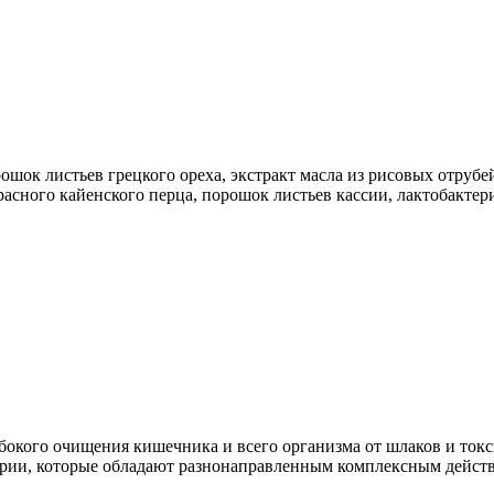
шок листьев грецкого ореха, экстракт масла из рисовых отрубе
расного кайенского перца, порошок листьев кассии, лактобакте
окого очищения кишечника и всего организма от шлаков и токси
ерии, которые обладают разнонаправленным комплексным дейст