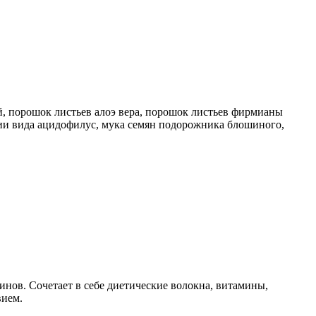
й, порошок листьев алоэ вера, порошок листьев фирмианы
рии вида ацидофилус, мука семян подорожника блошиного,
нов. Сочетает в себе диетические волокна, витамины,
вием.