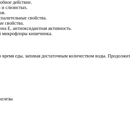
обное действие.
 и слизистых.
ов.
палительные свойства.
е свойства.
на E, антиоксидантная активность.
й микрофлоры кишечника.
во время еды, запивая достаточным количеством воды. Продолжит
железы