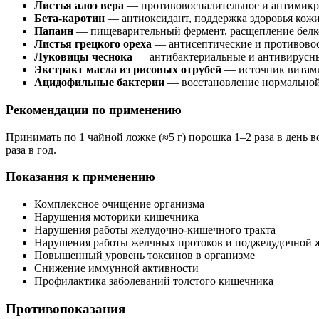
Листья алоэ вера
— противовоспалительное и антимикр
Бета-каротин
— антиоксидант, поддержка здоровья кожи
Папаин
— пищеварительный фермент, расщепление белк
Листья грецкого ореха
— антисептические и противовос
Луковицы чеснока
— антибактериальные и антивирусны
Экстракт масла из рисовых отрубей
— источник витами
Ацидофильные бактерии
— восстановление нормально
Рекомендации по применению
Принимать по 1 чайной ложке (≈5 г) порошка 1–2 раза в день 
раза в год.
Показания к применению
Комплексное очищение организма
Нарушения моторики кишечника
Нарушения работы желудочно-кишечного тракта
Нарушения работы желчных протоков и поджелудочной 
Повышенный уровень токсинов в организме
Снижение иммунной активности
Профилактика заболеваний толстого кишечника
Противопоказания