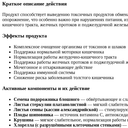
Краткое описание действия
Продукт способствует выведению токсичных продуктов обмена
опорожнение, что особенно важно при нарушениях питания, и
кишечного тракта, желчных протоков и поджелудочной железы
Эффекты продукта
Комплексное очищение организма от токсинов и шлаков
Поддержка нормальной моторики кишечника
Нормализация работы желудочно-кишечного тракта
Поддержка работы желчных протоков и поджелудочной 
Мочегонное и отхаркивающее действие
Поддержка иммунной системы
Снижение риска заболеваний толстого кишечника
Активные компоненты и их действие
Семена подорожника блошного
— обвёртывающее и слаб
Листья стеркулии платанолистной
— мягкий слабитель
Листья сенны (кассии александрийской)
— стимулируют
Плоды шиповника
— источник витамина C, антиоксида
Крушина
— мягкое слабительное, нормализация работы
Хлорелла (с разрушёнными клеточными стенками)
— в