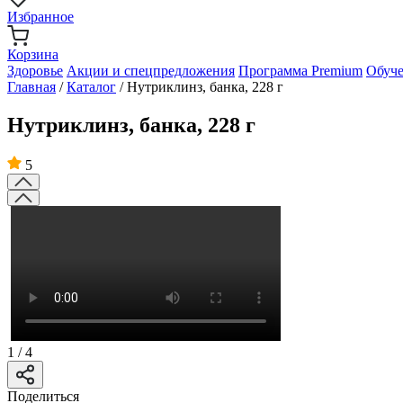
Избранное
Корзина
Здоровье
Акции и спецпредложения
Программа Premium
Обуч
Главная
/
Каталог
/
Нутриклинз, банка, 228 г
Нутриклинз, банка, 228 г
5
1
/
4
Поделиться