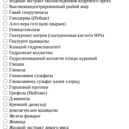
Водный экстракт околоплодников кедрового ореха
Высококонцентрированный рыбий жир
Гавай спирулинасы
Ганодерма ((Рейши)
Алоэ вера гелі (қою шырын)
Гемицеллюлаза
Гиалуронат натрия (гиалуроновая кислота 90%)
Гиалурон қышқылы
Кальций гидроксиапатиті
Гидролизат коллагена
Гидролизованный коллаген птицы куриный
Глицин
Глюкоза
Глюкозамин сульфаты
Глюкозамина сульфат калия хлорид
Гороховый протеин
Грифола (Майтаке)
Д-манноза
Кремний диоксиді
докозагексаен қышқылы
Железа фумарат
Живица
Жидкий экстракт дикого ямса