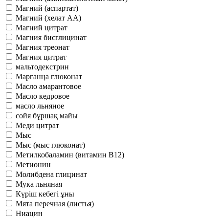
Магний (аспартат)
Магний (хелат АА)
Магний цитрат
Магния бисглицинат
Магния треонат
Магния цитрат
мальтодекстрин
Марганца глюконат
Масло амарантовое
Масло кедровое
масло льняное
сойя бұршақ майы
Меди цитрат
Мыс
Мыс (мыс глюконат)
Метилкобаламин (витамин В12)
Метионин
Молибдена глицинат
Мука льняная
Күріш кебегі ұны
Мята перечная (листья)
Ниацин