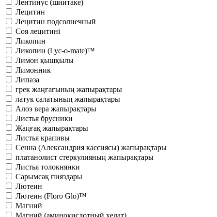
Лентинус (шиитаке)
Лецитин
Лецитин подсолнечный
Соя лецитині
Ликопин
Ликопин (Lyc-o-mate)™
Лимон қышқылы
Лимонник
Липаза
грек жаңғағының жапырақтары
латук салатының жапырақтары
Алоэ вера жапырақтары
Листья брусники
Жаңғақ жапырақтары
Листья крапивы
Сенна (Александрия кассиясы) жапырақтары
платанолист стеркулияның жапырақтары
Листья толокнянки
Сарымсақ пияздары
Лютеин
Лютеин (Floro Glo)™
Магний
Магний (аминокислотный хелат)