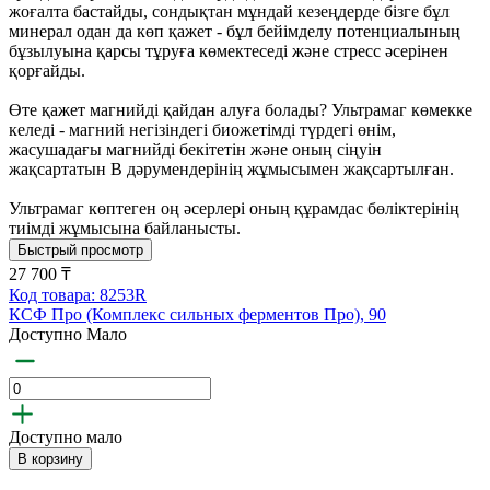
жоғалта бастайды, сондықтан мұндай кезеңдерде бізге бұл
минерал одан да көп қажет - бұл бейімделу потенциалының
бұзылуына қарсы тұруға көмектеседі және стресс әсерінен
қорғайды.
Өте қажет магнийді қайдан алуға болады? Ультрамаг көмекке
келеді - магний негізіндегі биожетімді түрдегі өнім,
жасушадағы магнийді бекітетін және оның сіңуін
жақсартатын В дәрумендерінің жұмысымен жақсартылған.
Ультрамаг көптеген оң әсерлері оның құрамдас бөліктерінің
тиімді жұмысына байланысты.
Быстрый просмотр
27 700 ₸
Код товара: 8253R
КСФ Про (Комплекс сильных ферментов Про), 90
Доступно Мало
Доступно мало
В корзину