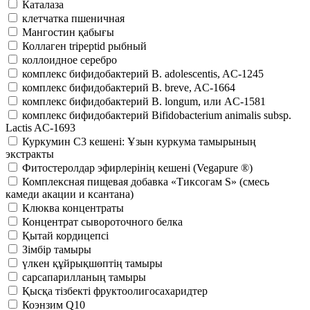
Каталаза
клетчатка пшеничная
Мангостин қабығы
Коллаген tripeptid рыбный
коллоидное серебро
комплекс бифидобактерий B. adolescentis, AC-1245
комплекс бифидобактерий B. breve, AC-1664
комплекс бифидобактерий B. longum, или AC-1581
комплекс бифидобактерий Bifidobacterium animalis subsp.
Lactis AC-1693
Куркумин С3 кешені: Ұзын куркума тамырының
экстракты
Фитостеролдар эфирлерінің кешені (Vegapure ®)
Комплексная пищевая добавка «Тиксогам S» (смесь
камеди акации и ксантана)
Клюква концентраты
Концентрат сывороточного белка
Қытай кордицепсі
Зімбір тамыры
үлкен құйрықшөптің тамыры
сарсапарилланың тамыры
Қысқа тізбекті фруктоолигосахаридтер
Коэнзим Q10