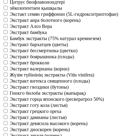
Цитрус биофлавоноидтері
эйкозопентаен қышқылы
Экстакт семян гриффонии (5L-гидрокситриптофан)
Экстракт аира болотного (корень)
Экстракт Алоэ Вера
Экстракт бамбука
Бамбук экстракты (75% натурал кремнезем)
Экстракт бархатцев (цветы)
Экстракт бессмертника (цветки)
Экстракт боярышника (плоды)
Экстракт брокколи
Экстракт валерианы (корни)
Жүзім түйінінің экстракты (Vitis vinifera)
Экстракт витекса священного (плоды)
Экстракт гвоздики (бутоны)
Гинкго билоба экстракты (жапырақ)
Экстракт горца японского (ресвератрол 50%)
Экстракт готу кола (листья)
Экстракт грецкого ореха
Экстракт дамианы (листья)
Экстракт девясила высокого (корень)
Экстракт диоскореи (корень)
Экстракт дягеля (корень)