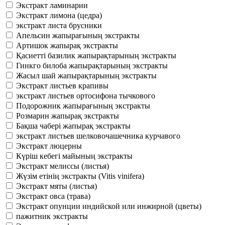
Экстракт ламинарии
Экстракт лимона (цедра)
экстракт листа брусники
Апельсин жапырағының экстракты
Артишок жапырақ экстракты
Қасиетті базилик жапырақтарының экстракты
Гинкго билоба жапырақтарының экстракты
Жасыл шай жапырақтарының экстракты
Экстракт листьев крапивы
экстракт листьев ортосифона тычкового
Подорожник жапырағының экстракты
Розмарин жапырақ экстракты
Бақша чабері жапырақ экстракты
экстракт листьев шелковочашечника курчавого
Экстракт люцерны
Күріш кебегі майының экстракты
Экстракт мелиссы (листья)
Жүзім етінің экстракты (Vitis vinifera)
Экстракт мяты (листья)
Экстракт овса (трава)
Экстракт опунции индийской или инжирной (цветы)
пажитник экстракты