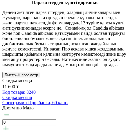
Паразиттерден күшті қорғаныс
Денені жетілген паразиттерден, олардың личинкалары мен
жұмыртқаларынан тазартудың ерекше құралы патогендік
және шартты патогендік формалардың 13 түріне қарсы күшті
антифукнционалды әсерге ие. Сондай-ақ ол Candida albicans
және non Candida albicans қатысуымен пайда болған тұрақты
биопленканы бұзады және асқазан -ішек жолдарының
дисбиотикалық бұзылыстарының асқынған жағдайларын
жеңуге көмектеседі. Инвасап Про асқазан-ішек жолдарының
шырышты қабығын қалпына келтіруге көмектеседі және шіру
мен ашу процестерін басады. Нәтижесінде жалпы әл-ауқат,
иммунитет жақсарады және адамның өміршеңдігі артады.
Быстрый просмотр
Скидка месяца
11 600 ₸
Код товара: 8240
Скидка месяца
Спектрамин Про, банка, 60 капс.
Доступно Мало