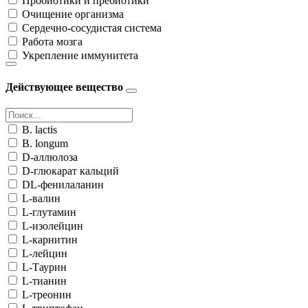
Пробиотики и пребиотики
Очищение организма
Сердечно-сосудистая система
Работа мозга
Укрепление иммунитета
Действующее вещество
B. lactis
B. longum
D-аллюлоза
D-глюкарат кальций
DL-фенилаланин
L-валин
L-глутамин
L-изолейцин
L-карнитин
L-лейцин
L-Таурин
L-тианин
L-треонин