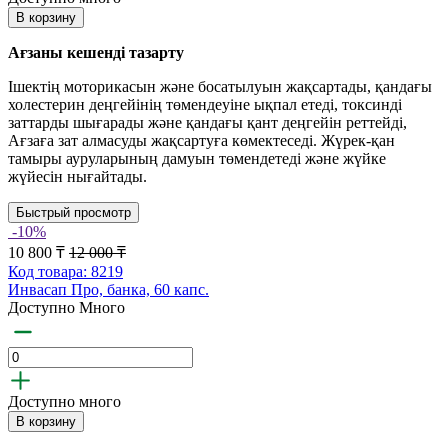
В корзину
Ағзаны кешенді тазарту
Ішектің моторикасын және босатылуын жақсартады, қандағы
холестерин деңгейінің төмендеуіне ықпал етеді, токсинді
заттарды шығарады және қандағы қант деңгейін реттейді,
Ағзаға зат алмасуды жақсартуға көмектеседі. Жүрек-қан
тамыры ауруларының дамуын төмендетеді және жүйке
жүйесін нығайтады.
Быстрый просмотр
-10%
10 800 ₸
12 000 ₸
Код товара: 8219
Инвасап Про, банка, 60 капс.
Доступно Много
Доступно много
В корзину