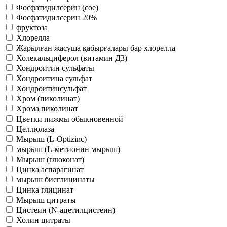
Фосфатидилсерин (сое)
Фосфатидилсерин 20%
фруктоза
Хлорелла
Жарылған жасуша қабырғалары бар хлорелла
Холекальциферол (витамин Д3)
Хондроитин сульфаты
Хондроитина сульфат
Хондроитинсульфат
Хром (пиколинат)
Хрома пиколинат
Цветки пижмы обыкновенной
Целлюлаза
Мырыш (L-Optizinc)
мырыш (L-метионин мырыш)
Мырыш (глюконат)
Цинка аспарагинат
мырыш бисглицинаты
Цинка глицинат
Мырыш цитраты
Цистеин (N-ацетилцистеин)
Холин цитраты