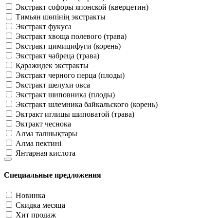
Экстракт софоры японской (кверцетин)
Тимьян шөпінің экстракты
Экстракт фукуса
Экстракт хвоща полевого (трава)
Экстракт цимицифуги (корень)
Экстракт чабреца (трава)
Қаражидек экстракты
Экстракт черного перца (плоды)
Экстракт шелухи овса
Экстракт шиповника (плоды)
Экстракт шлемника байкальского (корень)
Эктракт иглицы шиповатой (трава)
Эктракт чеснока
Алма талшықтары
Алма пектині
Янтарная кислота
Специальные предложения
Новинка
Скидка месяца
Хит продаж