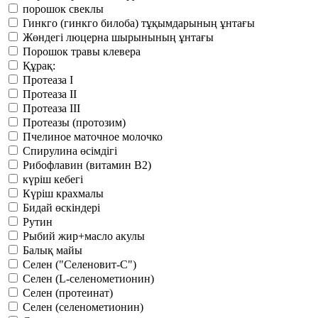
порошок свеклы
Гинкго (гинкго билоба) тұқымдарының ұнтағы
Жөндегі люцерна шырынының ұнтағы
Порошок травы клевера
Құрақ:
Протеаза I
Протеаза II
Протеаза III
Протеазы (протозим)
Пчелиное маточное молочко
Спирулина өсімдігі
Рибофлавин (витамин В2)
күріш кебегі
Күріш крахмалы
Бидай өскіндері
Рутин
Рыбий жир+масло акулы
Балық майы
Селен ("Селеновит-С")
Селен (L-селенометионин)
Селен (протеинат)
Селен (селенометионин)