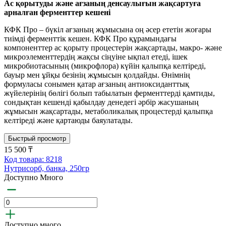
Ас қорытуды және ағзаның денсаулығын жақсартуға
арналған ферменттер кешені
КФК Про – бүкіл ағзаның жұмысына оң әсер ететін жоғары
тиімді ферменттік кешен. КФК Про құрамындағы
компоненттер ас қорыту процестерін жақсартады, макро- және
микроэлементтердің жақсы сіңуіне ықпал етеді, ішек
микробиотасының (микрофлора) күйін қалыпқа келтіреді,
бауыр мен ұйқы безінің жұмысын қолдайды. Өнімнің
формуласы сонымен қатар ағзаның антиоксиданттық
жүйелерінің бөлігі болып табылатын ферменттерді қамтиды,
сондықтан кешенді қабылдау денедегі әрбір жасушаның
жұмысын жақсартады, метаболикалық процестерді қалыпқа
келтіреді және қартаюды баяулатады.
Быстрый просмотр
15 500 ₸
Код товара: 8218
Нутрисорб, банка, 250гр
Доступно Много
Доступно много