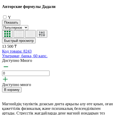
Авторские формулы Дадали
Y
Показать
Быстрый просмотр
13 500 ₸
Код товара: 8243
Ультрамаг, банка, 60 капс.
Доступно Много
Доступно много
В корзину
Магнийдің тәуліктік дозасын диета арқылы алу өте қиын, оған
қажеттілік физикалық және психикалық белсенділікпен
артады. Стресстік жағдайларда дене магний иондарын тез