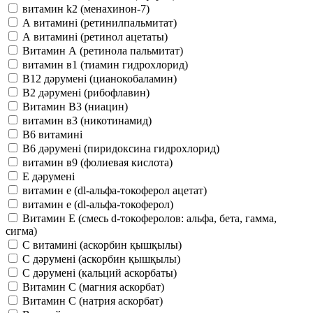
витамин k2 (менахинон-7)
А витамині (ретинилпальмитат)
А витамині (ретинол ацетаты)
Витамин А (ретинола пальмитат)
витамин в1 (тиамин гидрохлорид)
В12 дәрумені (цианокобаламин)
В2 дәрумені (рибофлавин)
Витамин В3 (ниацин)
витамин в3 (никотинамид)
В6 витамині
В6 дәрумені (пиридоксина гидрохлорид)
витамин в9 (фолиевая кислота)
Е дәрумені
витамин е (dl-альфа-токоферол ацетат)
витамин е (dl-альфа-токоферол)
Витамин Е (смесь d-токоферолов: альфа, бета, гамма,
сигма)
С витамині (аскорбин қышқылы)
С дәрумені (аскорбин қышқылы)
С дәрумені (кальций аскорбаты)
Витамин С (магния аскорбат)
Витамин С (натрия аскорбат)