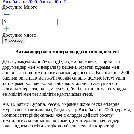
Витабаланс 2000, банка, 90 табл.
Доступно Много
Доступно много
В корзину
Витаминдер мен минералдардың толық кешені
Денсаулықты және белсенді ұзақ өмірді сақтауға арналған
дәрумендер мен минералдар кешені. Бірегей құрамы мен
арнайы өндіріс технологиясының арқасында Витабаланс 2000
барлық органдар мен жүйелердің сапалы жұмыс істеуі үшін
таптырмас қолдау болып табылады және әр жасушаның
жоғары энергетикалық әлеуетін, бүкіл ағзаның максималды
өнімділігі мен төзімділігін қамтамасыз етеді.
АҚШ, Батыс Еуропа, Ресей, Украина және басқа елдерде
жүргізілген клиникалық бақылаулар Витабаланс 2000 құрамы,
компоненттерінің сапасы және оларды дәйекті босату
технологиясы бойынша витаминді-минералды кешендер
класындағы сөзсіз әлемдік көшбасшы екенін көрсетеді.