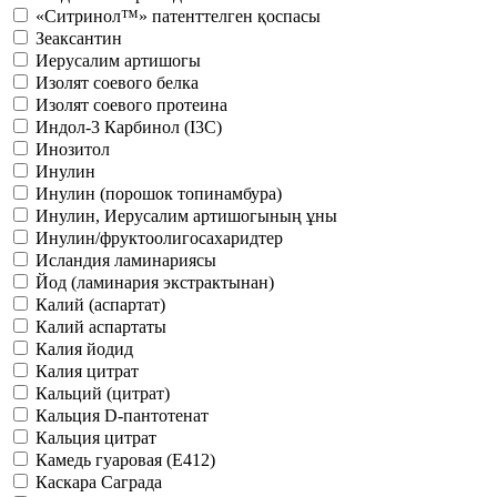
«Ситринол™» патенттелген қоспасы
Зеаксантин
Иерусалим артишогы
Изолят соевого белка
Изолят соевого протеина​​​​​​​
Индол-3 Карбинол (I3C)
Инозитол
Инулин
Инулин (порошок топинамбура)
Инулин, Иерусалим артишогының ұны
Инулин/фруктоолигосахаридтер
Исландия ламинариясы
Йод (ламинария экстрактынан)
Калий (аспартат)
Калий аспартаты
Калия йодид
Калия цитрат
Кальций (цитрат)
Кальция D-пантотенат
Кальция цитрат
Камедь гуаровая (Е412)
Каскара Саграда