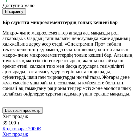
Доступно мало
В корзину
Бір сауытта микроэлементтердің толық кешені бар
Микро- және макроэлементтер ағзада аса маңызды рөл
атқарады. Олардың тапшылығы денсаулыққа және адамның
хал-жайына дереу әсер етеді. «Спектрамин Про» табиғи
тектес кешенінің құрамында осы тапшылықты өтей алатын
макро- және микроэлементтердің толық кешені бар. Ағзаның
тәуліктік қажеттілігін ескере отырып, жалпы нығайтқыш
әрекет етеді, салқын тию мен басқа ауруларға төзімділікті
арттырады, зат алмасу үдерістерін ынталандырады,
сүйектерді, шаш пен тырнақтарды нығайтады. Жоғары дене
жүктемесіне ұшырайтын, созылмалы күйзелісте болатын,
сондай-ақ тамақтану рационы теңгерімсіз және экологиялық
қолайсыз өңірлерде тұратын адамдар үшін ерекше маңызды.
Быстрый просмотр
Хит продаж
39 100 ₸
Код товара: 2000R
Хит продаж