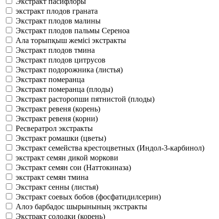
Экстракт пасифлоры
экстракт плодов граната
Экстракт плодов малины
Экстракт плодов пальмы Сереноа
Ала торыпқыш жемісі экстракты
Экстракт плодов тмина
Экстракт плодов цитрусов
Экстракт подорожника (листья)
Экстракт померанца
Экстракт померанца (плоды)
Экстракт расторопши пятнистой (плоды)
Экстракт ревеня (корень)
Экстракт ревеня (корни)
Ресвератрол экстракты
Экстракт ромашки (цветы)
Экстракт семейства крестоцветных (Индол-3-карбинол)
экстракт семян дикой моркови
Экстракт семян сои (Наттокиназа)
экстракт семян тмина
Экстракт сенны (листья)
Экстракт соевых бобов (фосфатидилсерин)
Алоэ барбадос шырынының экстракты
Экстракт солодки (корень)