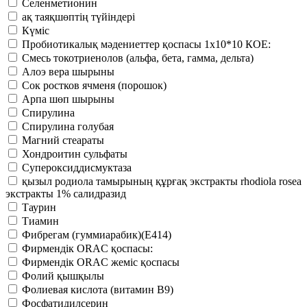
Селенметионин
ақ таяқшөптің түйіндері
Күміс
Пробиотикалық мәдениеттер қоспасы 1х10*10 КОЕ:
Смесь токотриенолов (альфа, бета, гамма, дельта)
Алоэ вера шырыны
Сок ростков ячменя (порошок)
Арпа шөп шырыны
Спирулина
Спирулина голубая
Магний стеараты
Хондроитин сульфаты
Супероксиддисмуктаза
қызыл родиола тамырының құрғақ экстракты rhodiola rosea
экстракты 1% салидразид
Таурин
Тиамин
Фибрегам (гуммиарабик)(Е414)
Фирмендік ORAC қоспасы:
Фирмендік ORAC жеміс қоспасы
Фолий қышқылы
Фолиевая кислота (витамин В9)
Фосфатидилсерин