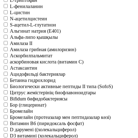
L-триптофан
L-фенилаланин
L-цистин
N-ацетилцистеин
S-ацетил-L-глутатион
Альгинат натрия (Е401)
Альфа-липо қышқылы
Амилаза II
Амилаза грибная (амилоризин)
Аскорбилпальмитат
аскорбиновая кислота (витамин С)
Астаксантин
Ацидофильді бактериялар
Бетаина гидрохлорид
Биологически активные пептиды II типа (SofoS)
Цитрус жемістерінің биофлавоноидтары
Bifidum бифидобактериясы
Бор (глицеринат)
Бромелайн
Бромелайн (протеазалар мен пептидазалар көзі)
Витамин B6 (пиридоксаль фосфат)
D дәрумені ((холекальциферол)
D3 витамині (холекальциферол)