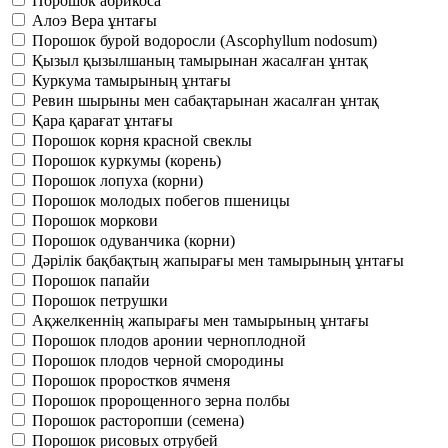
Порошок абрикоса
Алоэ Вера ұнтағы
Порошок бурой водоросли (Ascophyllum nodosum)
Қызыл қызылшаның тамырынан жасалған ұнтақ
Куркума тамырының ұнтағы
Ревин шырыны мен сабақтарынан жасалған ұнтақ
Қара қарағат ұнтағы
Порошок корня красной свеклы
Порошок куркумы (корень)
Порошок лопуха (корни)
Порошок молодых побегов пшеницы
Порошок моркови
Порошок одуванчика (корни)
Дәрілік бақбақтың жапырағы мен тамырының ұнтағы
Порошок папайи
Порошок петрушки
Ақжелкеннің жапырағы мен тамырының ұнтағы
Порошок плодов аронии черноплодной
Порошок плодов черной смородины
Порошок проростков ячменя
Порошок пророщенного зерна полбы
Порошок расторопши (семена)
Порошок рисовых отрубей