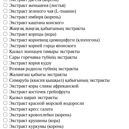
Экстракт женьшеня (листья)
Экстракт зеленого чая (L-тианин)
Экстракт имбиря (корень)
Экстракт каштана конского
Жаңғақ жаңғақ қабығының экстракты
Экстракт корицы (кора)
Экстракт корневищ цимицифуги (клопогона)
Экстракт корней горца японского
Қызыл эхинацея тамыры экстракты
Сары горечавка түбінің экстракты
Экстракт корня кудзу
Розовая родиола түбінің экстракты
Жаланғаш қабығы экстракты
Симаруба (квасия қышқыл) қабығының экстракты
Экстракт коры сливы африканской
Экстракт косточек грейпфрута
Қызыл шарап экстракты
Экстракт красной морской водоросли
Экстракт кресс салата
Экстракт кровохлебки (корень)
Экстракт крушины (кора)
Экстракт куркумы (корень)