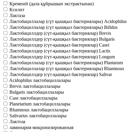
Кремний (дала құйрышын экстрактынан)
Ксилит
Лактаза
Лактобациллалар (сүт қышқыл бактериялары) Acidophilus
Лактобациллалар (сүт қышқыл бактериялары) Bifidus
Лактобациллдер (сүт-қышқыл бактериялар) Brevis
Лактобациллдер (сүт-қышқыл бактериялар) Bulgaris
Лактобациллдер (сүт-қышқыл бактериялар) Casei
Лактобациллдер (сүт-қышқыл бактериялар) Lactis
Лактобациллдер (сүт-қышқыл бактериялар) Longum
Лактобациллалар (сүт қышқыл бактериялары) Plantarum
Лактобациллалар (сүт қышқыл бактериялары) Rhamnous
Лактобациллдер (сүт-қышқыл бактериялар) Salivar
Acidophilus лактобациллалары
Brevis лактобациллалары
Bulgaris лактобациллалары
Case лактобациллалары
Planetarium лактобациллалары
Rhamnous лактобациллалары
Salivarius лактобациллалары
Лактоза
ламинария микронизированная