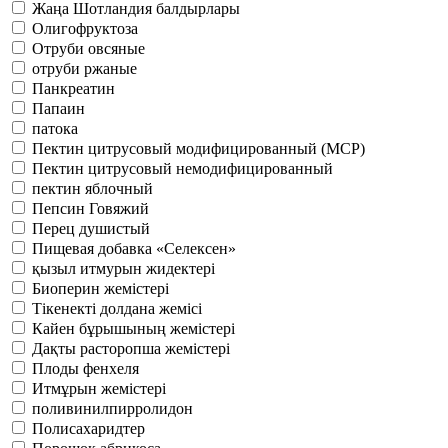
Жаңа Шотландия балдырлары
Олигофруктоза
Отруби овсяные
отруби ржаные
Панкреатин
Папаин
патока
Пектин цитрусовый модифицированный (MCP)
Пектин цитрусовый немодифицированный
пектин яблочный
Пепсин Говяжий
Перец душистый
Пищевая добавка «Селексен»
қызыл итмурын жидектері
Биоперин жемістері
Тікенекті долдана жемісі
Кайен бұрышының жемістері
Дақты расторопша жемістері
Плоды фенхеля
Итмұрын жемістері
поливинилпирролидон
Полисахаридтер